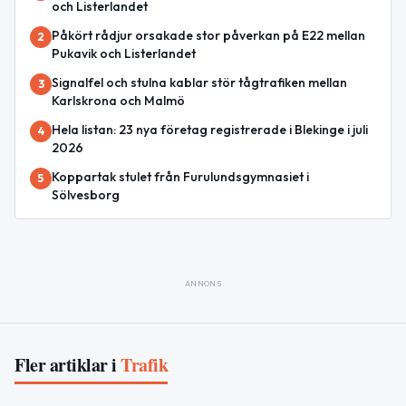
och Listerlandet
Påkört rådjur orsakade stor påverkan på E22 mellan
2
Pukavik och Listerlandet
Signalfel och stulna kablar stör tågtrafiken mellan
3
Karlskrona och Malmö
Hela listan: 23 nya företag registrerade i Blekinge i juli
4
2026
Koppartak stulet från Furulundsgymnasiet i
5
Sölvesborg
ANNONS
Fler artiklar i
Trafik