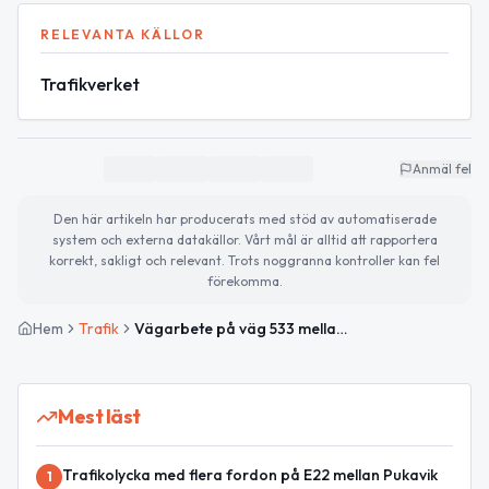
RELEVANTA KÄLLOR
Trafikverket
Anmäl fel
Den här artikeln har producerats med stöd av automatiserade
system och externa datakällor. Vårt mål är alltid att rapportera
korrekt, sakligt och relevant. Trots noggranna kontroller kan fel
förekomma.
Hem
Trafik
Vägarbete på väg 533 mellan Bjäraryd och Sandbäck S
Mest läst
Trafikolycka med flera fordon på E22 mellan Pukavik
1