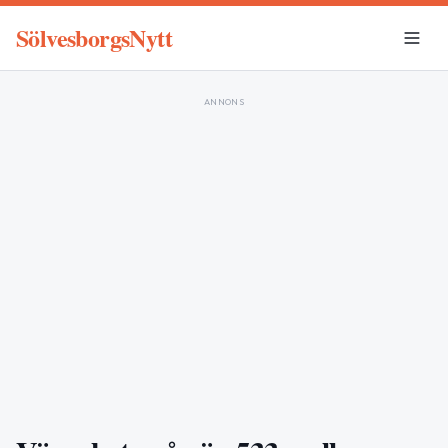
SölvesborgsNytt
ANNONS