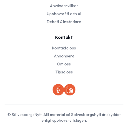
Användarvillkor
Upphovsrätt och AI
Debatt & Insändare
Kontakt
Kontakta oss
Annonsera
Om oss
Tipsa oss
©
SölvesborgsNytt
. Allt material på
SölvesborgsNytt
är skyddat
enligt upphovsrättslagen.