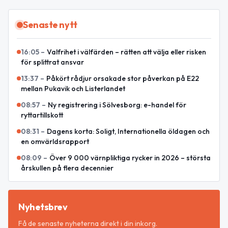
Senaste nytt
16:05
–
Valfrihet i välfärden – rätten att välja eller risken
för splittrat ansvar
13:37
–
Påkört rådjur orsakade stor påverkan på E22
mellan Pukavik och Listerlandet
08:57
–
Ny registrering i Sölvesborg: e-handel för
ryttartillskott
08:31
–
Dagens korta: Soligt, Internationella öldagen och
en omvärldsrapport
08:09
–
Över 9 000 värnpliktiga rycker in 2026 – största
årskullen på flera decennier
Nyhetsbrev
Få de senaste nyheterna direkt i din inkorg.