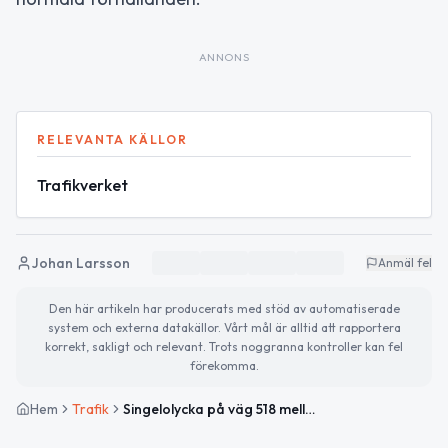
ANNONS
RELEVANTA KÄLLOR
Trafikverket
Johan Larsson
Anmäl fel
Den här artikeln har producerats med stöd av automatiserade
system och externa datakällor. Vårt mål är alltid att rapportera
korrekt, sakligt och relevant. Trots noggranna kontroller kan fel
förekomma.
Hem
Trafik
Singelolycka på väg 518 mellan Mjällby och Krokåsvägen