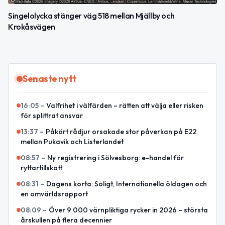
Singelolycka stänger väg 518 mellan Mjällby och
Krokåsvägen
Senaste nytt
16:05
–
Valfrihet i välfärden – rätten att välja eller risken
för splittrat ansvar
13:37
–
Påkört rådjur orsakade stor påverkan på E22
mellan Pukavik och Listerlandet
08:57
–
Ny registrering i Sölvesborg: e-handel för
ryttartillskott
08:31
–
Dagens korta: Soligt, Internationella öldagen och
en omvärldsrapport
08:09
–
Över 9 000 värnpliktiga rycker in 2026 – största
årskullen på flera decennier