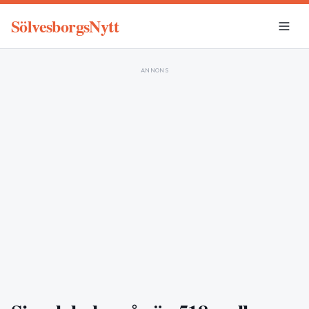
SölvesborgsNytt
ANNONS