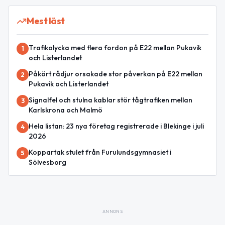
Mest läst
Trafikolycka med flera fordon på E22 mellan Pukavik
1
och Listerlandet
Påkört rådjur orsakade stor påverkan på E22 mellan
2
Pukavik och Listerlandet
Signalfel och stulna kablar stör tågtrafiken mellan
3
Karlskrona och Malmö
Hela listan: 23 nya företag registrerade i Blekinge i juli
4
2026
Koppartak stulet från Furulundsgymnasiet i
5
Sölvesborg
ANNONS