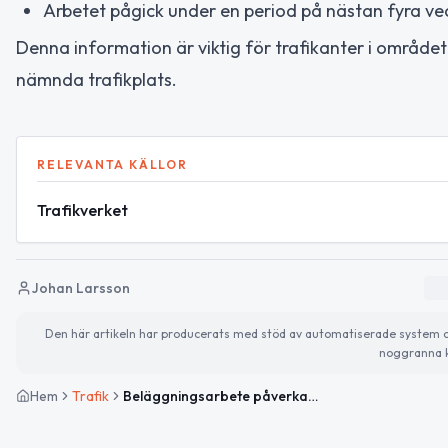
Arbetet pågick under en period på nästan fyra ve
Denna information är viktig för trafikanter i område
nämnda trafikplats.
RELEVANTA KÄLLOR
Trafikverket
Johan Larsson
Den här artikeln har producerats med stöd av automatiserade system och 
noggranna k
Hem
Trafik
Beläggningsarbete påverkar påfartsramp i västergående riktning vid Trafikplats 47 Listerlandet