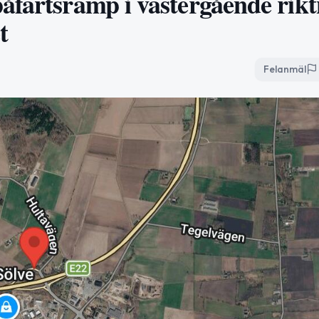
åfartsramp i västergående rikt
t
Felanmäl