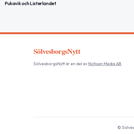
Pukavik och Listerlandet
SölvesborgsNytt
SölvesborgsNytt
är en del av
Notisen Media AB
©
Sölve