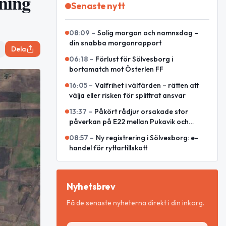
ning
Senaste nytt
08:09
–
Solig morgon och namnsdag –
din snabba morgonrapport
Dela
06:18
–
Förlust för Sölvesborg i
bortamatch mot Österlen FF
16:05
–
Valfrihet i välfärden – rätten att
välja eller risken för splittrat ansvar
13:37
–
Påkört rådjur orsakade stor
påverkan på E22 mellan Pukavik och
Listerlandet
08:57
–
Ny registrering i Sölvesborg: e-
handel för ryttartillskott
Nyhetsbrev
Få de senaste nyheterna direkt i din inkorg.