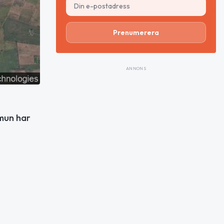
Prenumerera
ANNONS
mmun har