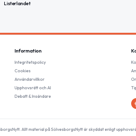
Listerlandet
Information
K
Integritetspolicy
Ko
Cookies
An
Användarvillkor
Om
Upphovsrätt och AI
Ti
Debatt & Insändare
sborgsNytt
. Allt material på
SölvesborgsNytt
är skyddat enligt upphovsrä