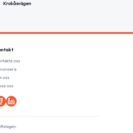
Krokåsvägen
ontakt
ntakta oss
nonsera
 oss
psa oss
ttslagen.