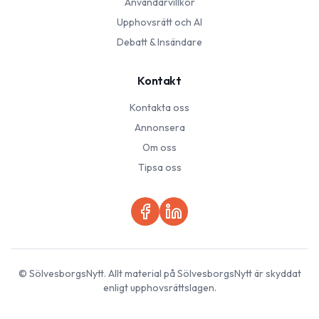
Användarvillkor
Upphovsrätt och AI
Debatt & Insändare
Kontakt
Kontakta oss
Annonsera
Om oss
Tipsa oss
©
SölvesborgsNytt
. Allt material på
SölvesborgsNytt
är skyddat
enligt upphovsrättslagen.