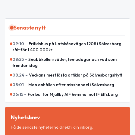
Senaste nytt
09:10
–
Fritidshus på Lotskåsavägen 1208 i Sölvesborg
sålt för 1 400 000kr
08:25
–
Snabbkollen: väder, temadagar och vad som
trendar idag
08:24
–
Veckans mest lästa artiklar på SölvesborgsNytt
08:01
–
Man anhållen efter misshandel i Sölvesborg
06:15
–
Förlust för Mjällby AIF hemma mot IF Elfsborg
Nyhetsbrev
Få de senaste nyheterna direkt i din inkorg.