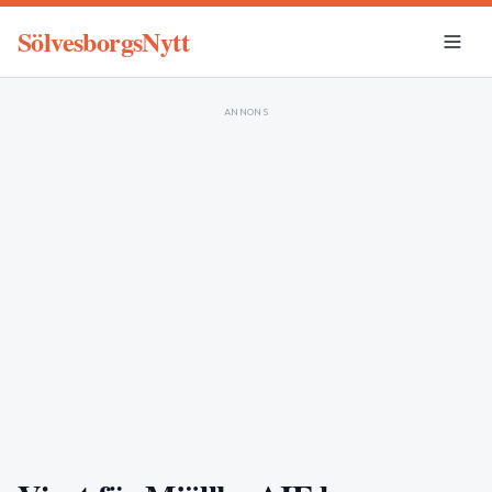
SölvesborgsNytt
ANNONS