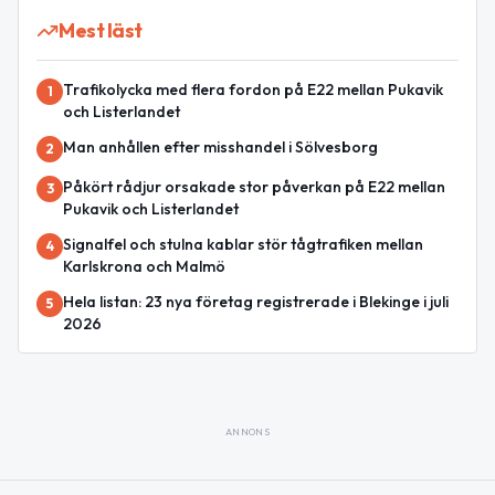
Mest läst
Trafikolycka med flera fordon på E22 mellan Pukavik
1
och Listerlandet
Man anhållen efter misshandel i Sölvesborg
2
Påkört rådjur orsakade stor påverkan på E22 mellan
3
Pukavik och Listerlandet
Signalfel och stulna kablar stör tågtrafiken mellan
4
Karlskrona och Malmö
Hela listan: 23 nya företag registrerade i Blekinge i juli
5
2026
ANNONS