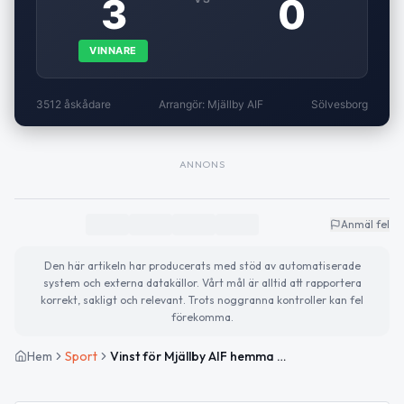
3
0
VINNARE
3512 åskådare
Arrangör: Mjällby AIF
Sölvesborg
ANNONS
Anmäl fel
Den här artikeln har producerats med stöd av automatiserade
system och externa datakällor. Vårt mål är alltid att rapportera
korrekt, sakligt och relevant. Trots noggranna kontroller kan fel
förekomma.
Hem
Sport
Vinst för Mjällby AIF hemma mot IF Brommapojkarna