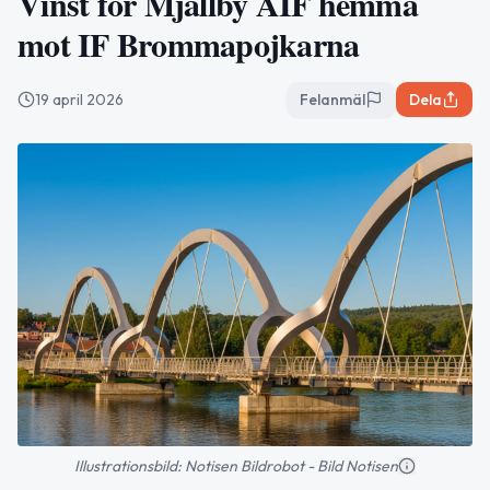
Vinst för Mjällby AIF hemma
mot IF Brommapojkarna
19 april 2026
Felanmäl
Dela
Illustrationsbild: Notisen Bildrobot - Bild Notisen