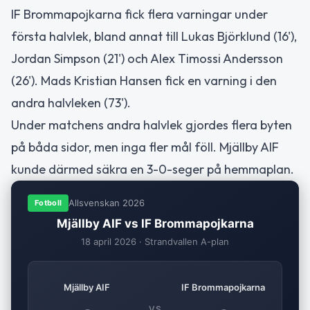
IF Brommapojkarna fick flera varningar under
första halvlek, bland annat till Lukas Björklund (16'),
Jordan Simpson (21') och Alex Timossi Andersson
(26'). Mads Kristian Hansen fick en varning i den
andra halvleken (73').
Under matchens andra halvlek gjordes flera byten
på båda sidor, men inga fler mål föll. Mjällby AIF
kunde därmed säkra en 3-0-seger på hemmaplan.
Allsvenskan 2026
Fotboll
Mjällby AIF vs IF Brommapojkarna
18 april 2026 · Strandvallen A-plan
Mjällby AIF
IF Brommapojkarna
VS