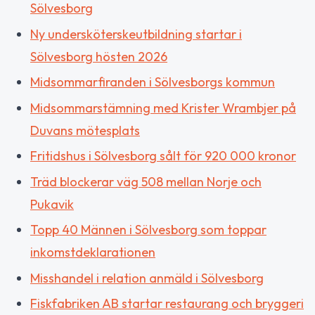
Sölvesborg
Ny undersköterskeutbildning startar i
Sölvesborg hösten 2026
Midsommarfiranden i Sölvesborgs kommun
Midsommarstämning med Krister Wrambjer på
Duvans mötesplats
Fritidshus i Sölvesborg sålt för 920 000 kronor
Träd blockerar väg 508 mellan Norje och
Pukavik
Topp 40 Männen i Sölvesborg som toppar
inkomstdeklarationen
Misshandel i relation anmäld i Sölvesborg
Fiskfabriken AB startar restaurang och bryggeri