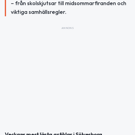
– från skolskjutsar till midsommarfiranden och
viktiga samhällsregler.
ANNONS
Veckans mest lästa artiklar i Sölvesborg