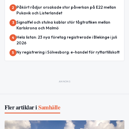
Påkört rådjur orsakade stor påverkan på E22 mellan
2
Pukavik och Listerlandet
Signalfel och stulna kablar stör tågtrafiken mellan
3
Karlskrona och Malmö
Hela listan: 23 nya företag registrerade i Blekinge i juli
4
2026
Ny registrering i Sölvesborg: e-handel för ryttartillskott
5
ANNONS
Fler artiklar i
Samhälle