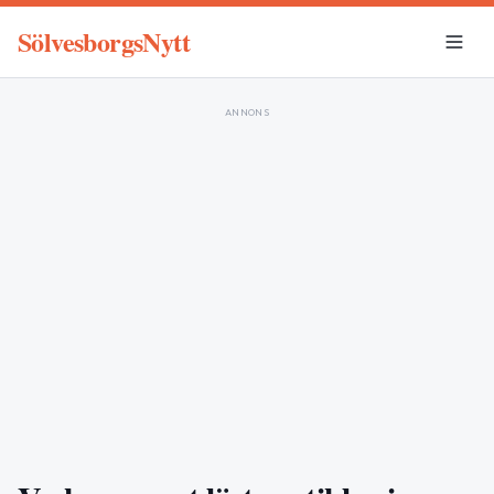
SölvesborgsNytt
ANNONS