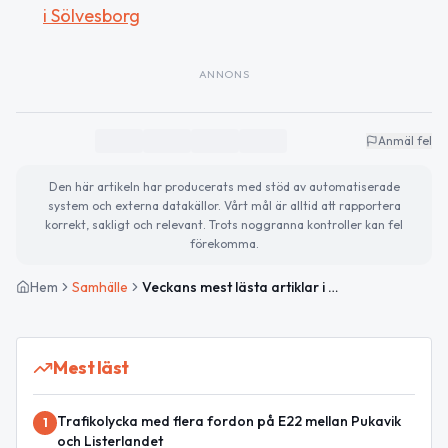
i Sölvesborg
ANNONS
Anmäl fel
Den här artikeln har producerats med stöd av automatiserade
system och externa datakällor. Vårt mål är alltid att rapportera
korrekt, sakligt och relevant. Trots noggranna kontroller kan fel
förekomma.
Hem
Samhälle
Veckans mest lästa artiklar i Sölvesborg
Mest läst
Trafikolycka med flera fordon på E22 mellan Pukavik
1
och Listerlandet