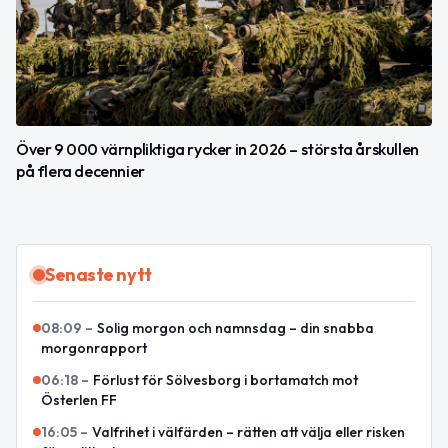
Över 9 000 värnpliktiga rycker in 2026 – största årskullen
på flera decennier
Senaste nytt
08:09
–
Solig morgon och namnsdag – din snabba
morgonrapport
06:18
–
Förlust för Sölvesborg i bortamatch mot
Österlen FF
16:05
–
Valfrihet i välfärden – rätten att välja eller risken