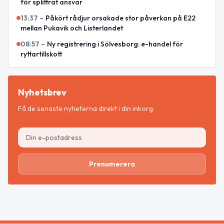
för splittrat ansvar
13:37
–
Påkört rådjur orsakade stor påverkan på E22
mellan Pukavik och Listerlandet
08:57
–
Ny registrering i Sölvesborg: e-handel för
ryttartillskott
Nyhetsbrev
Få de senaste nyheterna direkt i din inkorg.
Prenumerera