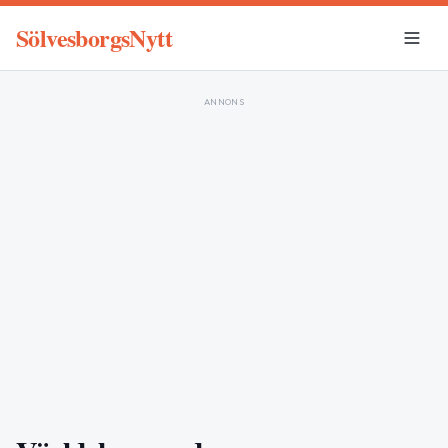
SölvesborgsNytt
ANNONS