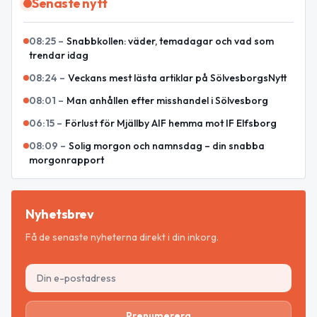
Senaste nytt
08:25
–
Snabbkollen: väder, temadagar och vad som
trendar idag
08:24
–
Veckans mest lästa artiklar på SölvesborgsNytt
08:01
–
Man anhållen efter misshandel i Sölvesborg
06:15
–
Förlust för Mjällby AIF hemma mot IF Elfsborg
08:09
–
Solig morgon och namnsdag – din snabba
morgonrapport
Nyhetsbrev
Få de senaste nyheterna direkt i din inkorg.
Prenumerera