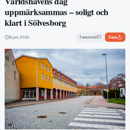
Världshavens dag
uppmärksammas – soligt och
klart i Sölvesborg
8 juni 2026
Felanmäl
Dela