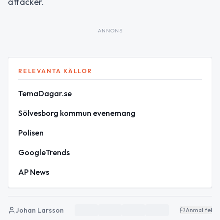
attacker.
ANNONS
RELEVANTA KÄLLOR
TemaDagar.se
Sölvesborg kommun evenemang
Polisen
GoogleTrends
AP News
Johan Larsson
Anmäl fel