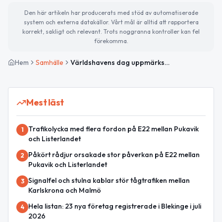
Den här artikeln har producerats med stöd av automatiserade
system och externa datakällor. Vårt mål är alltid att rapportera
korrekt, sakligt och relevant. Trots noggranna kontroller kan fel
förekomma.
Hem
Samhälle
Världshavens dag uppmärksammas – soligt och klart i Sölvesborg
Mest läst
Trafikolycka med flera fordon på E22 mellan Pukavik
1
och Listerlandet
Påkört rådjur orsakade stor påverkan på E22 mellan
2
Pukavik och Listerlandet
Signalfel och stulna kablar stör tågtrafiken mellan
3
Karlskrona och Malmö
Hela listan: 23 nya företag registrerade i Blekinge i juli
4
2026