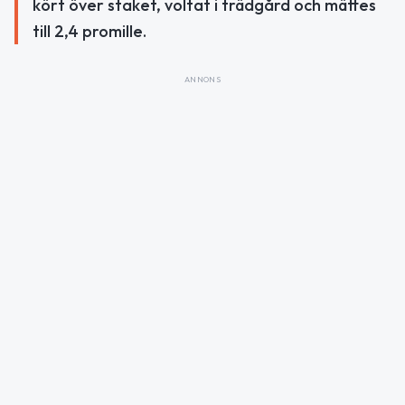
kört över staket, voltat i trädgård och mättes
till 2,4 promille.
ANNONS