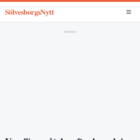
SölvesborgsNytt
ANNONS