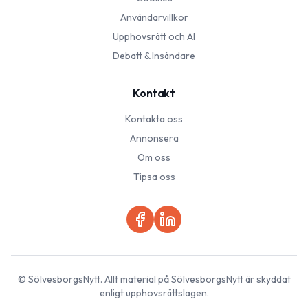
Användarvillkor
Upphovsrätt och AI
Debatt & Insändare
Kontakt
Kontakta oss
Annonsera
Om oss
Tipsa oss
©
SölvesborgsNytt
. Allt material på
SölvesborgsNytt
är skyddat
enligt upphovsrättslagen.