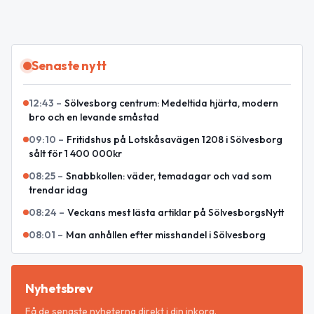
Senaste nytt
12:43
–
Sölvesborg centrum: Medeltida hjärta, modern
bro och en levande småstad
09:10
–
Fritidshus på Lotskåsavägen 1208 i Sölvesborg
sålt för 1 400 000kr
08:25
–
Snabbkollen: väder, temadagar och vad som
trendar idag
08:24
–
Veckans mest lästa artiklar på SölvesborgsNytt
08:01
–
Man anhållen efter misshandel i Sölvesborg
Nyhetsbrev
Få de senaste nyheterna direkt i din inkorg.