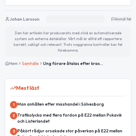
Johan Larsson
Anmäl fel
Den här artikeln har producerats med stöd av automatiserade
system och externa datakällor. Vårt mål är alltid att rapportera
korrekt, sakligt och relevant. Trots noggranna kontroller kan fel
förekomma.
Hem
Samhälle
Ung förare åtalas efter krasch i Hörvik
Mest läst
Man anhållen efter misshandel i Sölvesborg
1
Trafikolycka med flera fordon på E22 mellan Pukavik
2
och Listerlandet
Påkört rådjur orsakade stor påverkan på E22 mellan
3