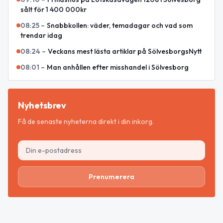
sålt för 1 400 000kr
08:25
–
Snabbkollen: väder, temadagar och vad som
trendar idag
08:24
–
Veckans mest lästa artiklar på SölvesborgsNytt
08:01
–
Man anhållen efter misshandel i Sölvesborg
Nyhetsbrev
Få de senaste nyheterna direkt i din inkorg.
Prenumerera