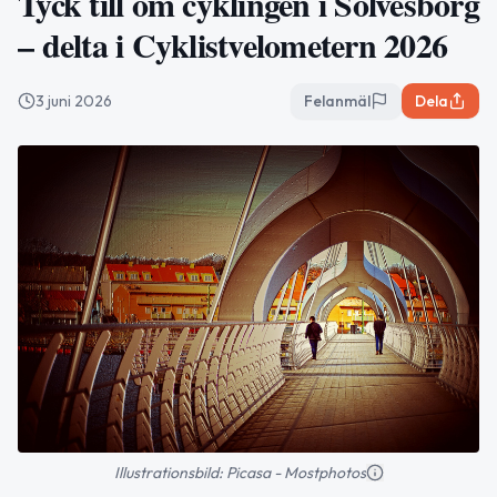
Tyck till om cyklingen i Sölvesborg
– delta i Cyklistvelometern 2026
3 juni 2026
Felanmäl
Dela
Illustrationsbild: Picasa - Mostphotos