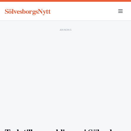
SölvesborgsNytt
ANNONS