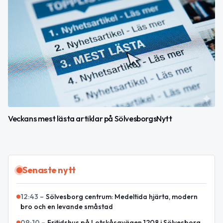
Veckans mest lästa artiklar på SölvesborgsNytt
Senaste nytt
12:43
–
Sölvesborg centrum: Medeltida hjärta, modern
bro och en levande småstad
09:10
–
Fritidshus på Lotskåsavägen 1208 i Sölvesborg