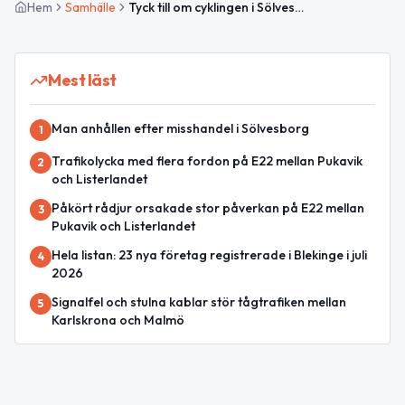
Hem
Samhälle
Tyck till om cyklingen i Sölvesborg – delta i Cyklistvelometern 2026
Mest läst
Man anhållen efter misshandel i Sölvesborg
1
Trafikolycka med flera fordon på E22 mellan Pukavik
2
och Listerlandet
Påkört rådjur orsakade stor påverkan på E22 mellan
3
Pukavik och Listerlandet
Hela listan: 23 nya företag registrerade i Blekinge i juli
4
2026
Signalfel och stulna kablar stör tågtrafiken mellan
5
Karlskrona och Malmö