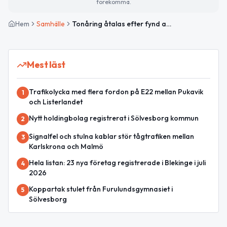
förekomma.
Hem
Samhälle
Tonåring åtalas efter fynd av 60 000 tramadoltabletter på förskola i Sölvesborg
Mest läst
Trafikolycka med flera fordon på E22 mellan Pukavik
1
och Listerlandet
Nytt holdingbolag registrerat i Sölvesborg kommun
2
Signalfel och stulna kablar stör tågtrafiken mellan
3
Karlskrona och Malmö
Hela listan: 23 nya företag registrerade i Blekinge i juli
4
2026
Koppartak stulet från Furulundsgymnasiet i
5
Sölvesborg