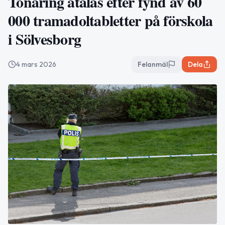
Tonåring åtalas efter fynd av 60
000 tramadoltabletter på förskola
i Sölvesborg
4 mars 2026
Felanmäl
Dela