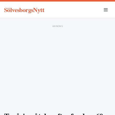
SölvesborgsNytt
ANNONS