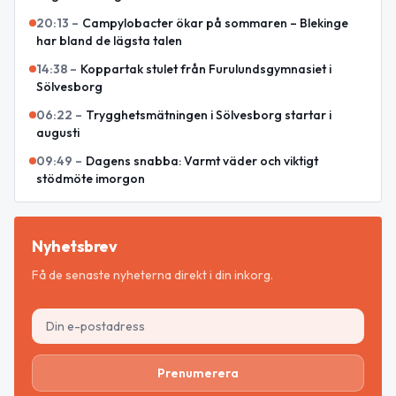
20:13
–
Campylobacter ökar på sommaren – Blekinge
har bland de lägsta talen
14:38
–
Koppartak stulet från Furulundsgymnasiet i
Sölvesborg
06:22
–
Trygghetsmätningen i Sölvesborg startar i
augusti
09:49
–
Dagens snabba: Varmt väder och viktigt
stödmöte imorgon
Nyhetsbrev
Få de senaste nyheterna direkt i din inkorg.
Prenumerera