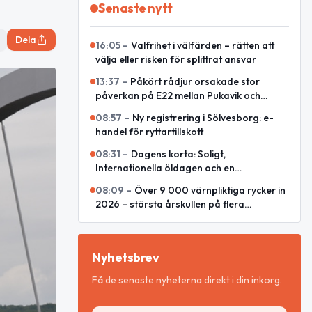
Senaste nytt
Dela
16:05
–
Valfrihet i välfärden – rätten att
välja eller risken för splittrat ansvar
13:37
–
Påkört rådjur orsakade stor
påverkan på E22 mellan Pukavik och
Listerlandet
08:57
–
Ny registrering i Sölvesborg: e-
handel för ryttartillskott
08:31
–
Dagens korta: Soligt,
Internationella öldagen och en
omvärldsrapport
08:09
–
Över 9 000 värnpliktiga rycker in
2026 – största årskullen på flera
decennier
Nyhetsbrev
Få de senaste nyheterna direkt i din inkorg.