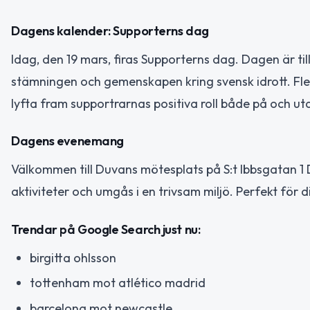
Dagens kalender: Supporterns dag
Idag, den 19 mars, firas Supporterns dag. Dagen är till
stämningen och gemenskapen kring svensk idrott. Fl
lyfta fram supportrarnas positiva roll både på och ut
Dagens evenemang
Välkommen till Duvans mötesplats på S:t Ibbsgatan 1 D 
aktiviteter och umgås i en trivsam miljö. Perfekt för d
Trendar på Google Search just nu:
birgitta ohlsson
tottenham mot atlético madrid
barcelona mot newcastle