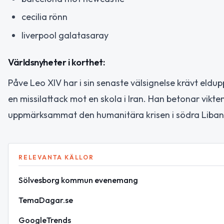
cecilia rönn
liverpool galatasaray
Världsnyheter i korthet:
Påve Leo XIV har i sin senaste välsignelse krävt eldupph
en missilattack mot en skola i Iran. Han betonar vikte
uppmärksammat den humanitära krisen i södra Liban
RELEVANTA KÄLLOR
Sölvesborg kommun evenemang
TemaDagar.se
GoogleTrends