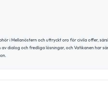
ör i Mellanöstern och uttryckt oro för civila offer, särsk
n av dialog och fredliga lösningar, och Vatikanen har sär
on.