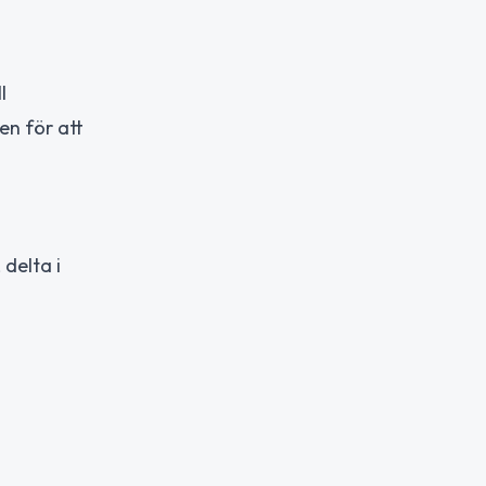
l
n för att
 delta i