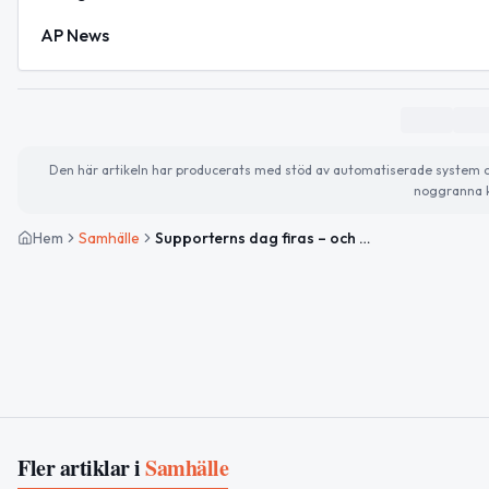
AP News
Den här artikeln har producerats med stöd av automatiserade system och 
noggranna k
Hem
Samhälle
Supporterns dag firas – och dagens väder i Sölvesborg
Fler artiklar i
Samhälle