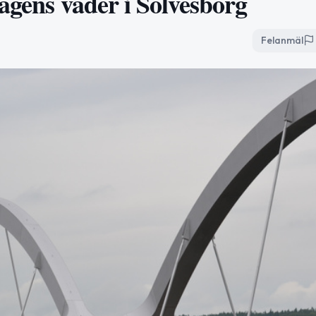
agens väder i Sölvesborg
Felanmäl