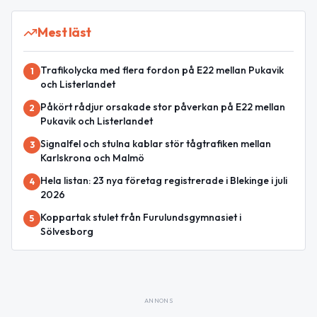
Mest läst
Trafikolycka med flera fordon på E22 mellan Pukavik
1
och Listerlandet
Påkört rådjur orsakade stor påverkan på E22 mellan
2
Pukavik och Listerlandet
Signalfel och stulna kablar stör tågtrafiken mellan
3
Karlskrona och Malmö
Hela listan: 23 nya företag registrerade i Blekinge i juli
4
2026
Koppartak stulet från Furulundsgymnasiet i
5
Sölvesborg
ANNONS