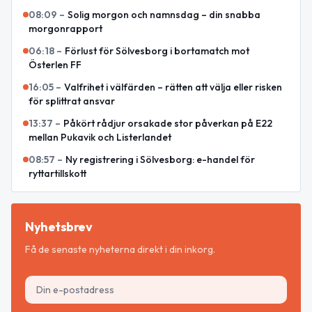
08:09
–
Solig morgon och namnsdag – din snabba
morgonrapport
06:18
–
Förlust för Sölvesborg i bortamatch mot
Österlen FF
16:05
–
Valfrihet i välfärden – rätten att välja eller risken
för splittrat ansvar
13:37
–
Påkört rådjur orsakade stor påverkan på E22
mellan Pukavik och Listerlandet
08:57
–
Ny registrering i Sölvesborg: e-handel för
ryttartillskott
Nyhetsbrev
Få de senaste nyheterna direkt i din inkorg.