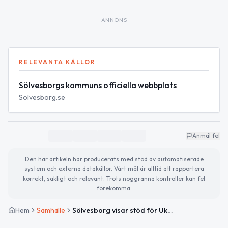
ANNONS
RELEVANTA KÄLLOR
Sölvesborgs kommuns officiella webbplats
Solvesborg.se
Anmäl fel
Den här artikeln har producerats med stöd av automatiserade
system och externa datakällor. Vårt mål är alltid att rapportera
korrekt, sakligt och relevant. Trots noggranna kontroller kan fel
förekomma.
Hem
Samhälle
Sölvesborg visar stöd för Ukraina på invasionens årsdag