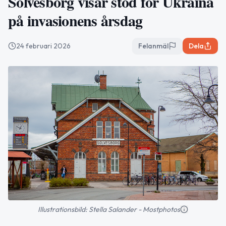
Sölvesborg visar stöd för Ukraina
på invasionens årsdag
24 februari 2026
Felanmäl
Dela
Illustrationsbild: Stella Salander - Mostphotos