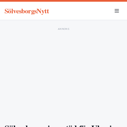
SölvesborgsNytt
ANNONS