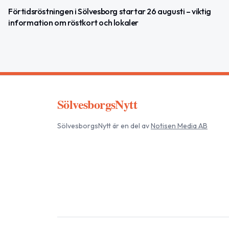
Förtidsröstningen i Sölvesborg startar 26 augusti – viktig
information om röstkort och lokaler
SölvesborgsNytt
SölvesborgsNytt
är en del av
Notisen Media AB