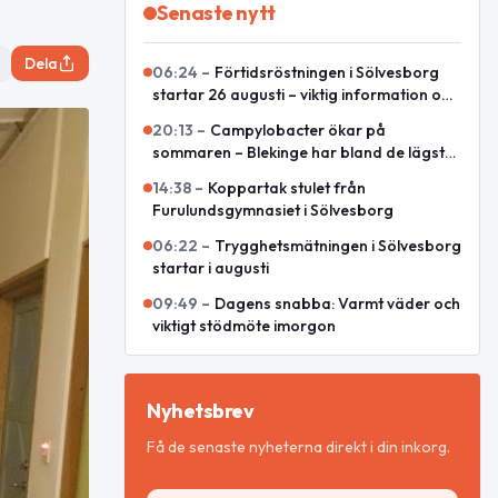
Senaste nytt
Dela
06:24
–
Förtidsröstningen i Sölvesborg
startar 26 augusti – viktig information om
röstkort och lokaler
20:13
–
Campylobacter ökar på
sommaren – Blekinge har bland de lägsta
talen
14:38
–
Koppartak stulet från
Furulundsgymnasiet i Sölvesborg
06:22
–
Trygghetsmätningen i Sölvesborg
startar i augusti
09:49
–
Dagens snabba: Varmt väder och
viktigt stödmöte imorgon
Nyhetsbrev
Få de senaste nyheterna direkt i din inkorg.