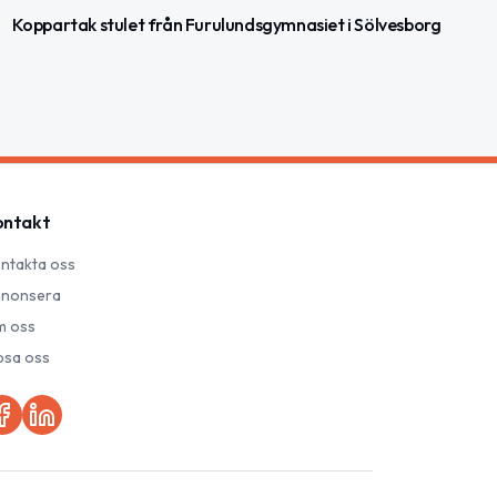
Koppartak stulet från Furulundsgymnasiet i Sölvesborg
ontakt
ntakta oss
nonsera
 oss
psa oss