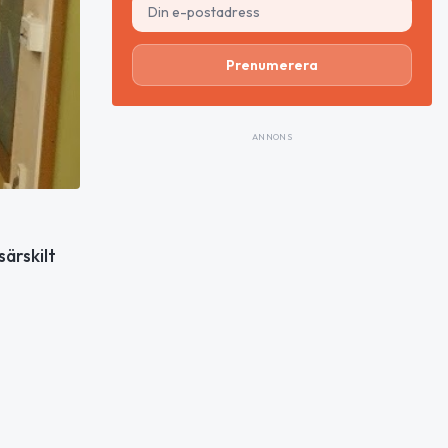
Prenumerera
ANNONS
ärskilt