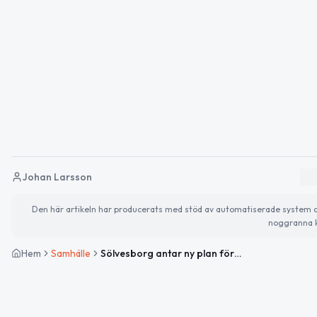
Johan Larsson
Den här artikeln har producerats med stöd av automatiserade system och 
noggranna k
Hem
Samhälle
Sölvesborg antar ny plan för bostäder till 2030