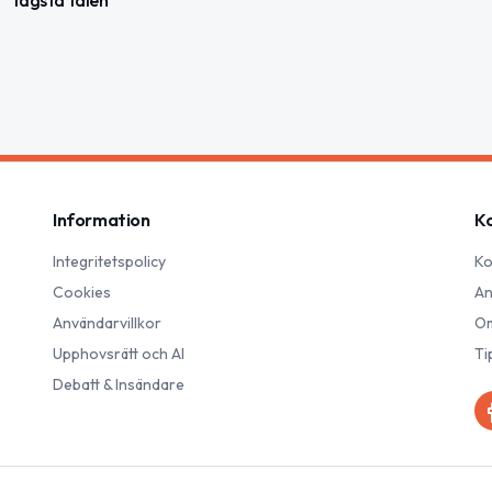
Information
K
Integritetspolicy
Ko
Cookies
An
Användarvillkor
Om
Upphovsrätt och AI
Ti
Debatt & Insändare