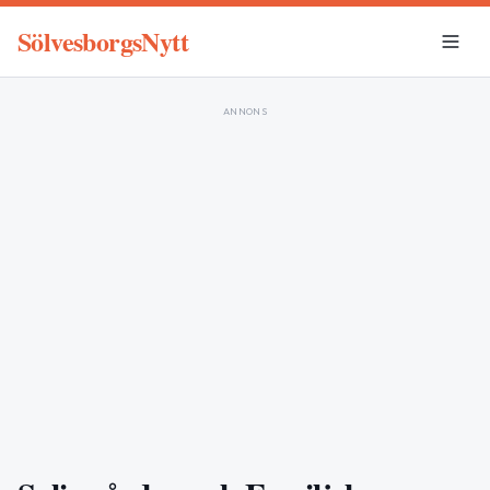
SölvesborgsNytt
ANNONS