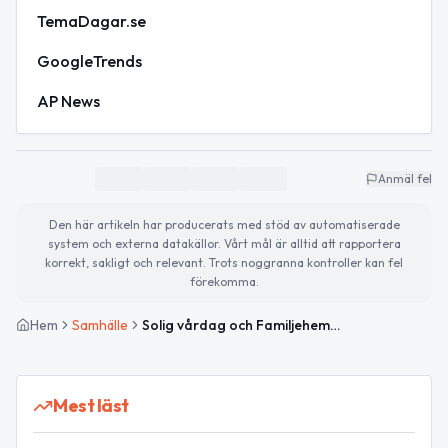
TemaDagar.se
GoogleTrends
AP News
Anmäl fel
Den här artikeln har producerats med stöd av automatiserade
system och externa datakällor. Vårt mål är alltid att rapportera
korrekt, sakligt och relevant. Trots noggranna kontroller kan fel
förekomma.
Hem
Samhälle
Solig vårdag och Familjehemmens dag uppmärksammas
Mest läst