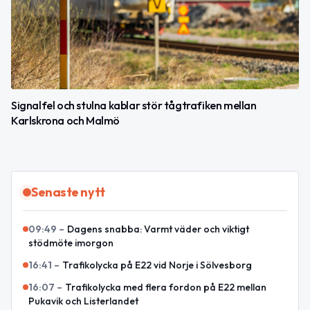
Signalfel och stulna kablar stör tågtrafiken mellan
Karlskrona och Malmö
Senaste nytt
09:49
–
Dagens snabba: Varmt väder och viktigt
stödmöte imorgon
16:41
–
Trafikolycka på E22 vid Norje i Sölvesborg
16:07
–
Trafikolycka med flera fordon på E22 mellan
Pukavik och Listerlandet