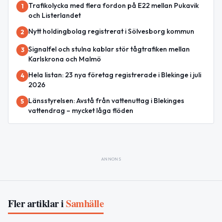
Trafikolycka med flera fordon på E22 mellan Pukavik
1
och Listerlandet
Nytt holdingbolag registrerat i Sölvesborg kommun
2
Signalfel och stulna kablar stör tågtrafiken mellan
3
Karlskrona och Malmö
Hela listan: 23 nya företag registrerade i Blekinge i juli
4
2026
Länsstyrelsen: Avstå från vattenuttag i Blekinges
5
vattendrag – mycket låga flöden
ANNONS
Fler artiklar i
Samhälle