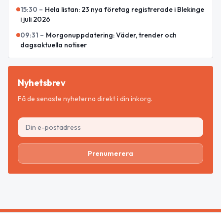
15:30
–
Hela listan: 23 nya företag registrerade i Blekinge
i juli 2026
09:31
–
Morgonuppdatering: Väder, trender och
dagsaktuella notiser
Nyhetsbrev
Få de senaste nyheterna direkt i din inkorg.
Prenumerera