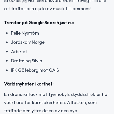
81 60 58 (ej via telefonsvarare). Ett trevligt tillfälle
att träffas och njuta av musik tillsammans!
Trendar på Google Search just nu:
Pelle Nyström
Jordskalv Norge
Arbetet
Drottning Silvia
IFK Göteborg mot GAIS
Världsnyheter i korthet:
En drönarattack mot Tjernobyls skyddsstruktur har
väckt oro för kärnsäkerheten. Attacken, som
träffade den yttre delen av den nya