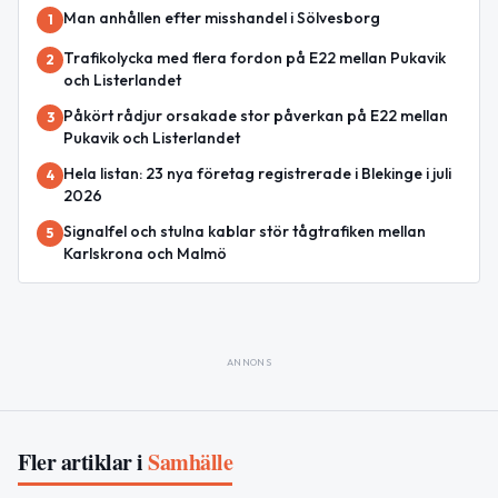
Man anhållen efter misshandel i Sölvesborg
1
Trafikolycka med flera fordon på E22 mellan Pukavik
2
och Listerlandet
Påkört rådjur orsakade stor påverkan på E22 mellan
3
Pukavik och Listerlandet
Hela listan: 23 nya företag registrerade i Blekinge i juli
4
2026
Signalfel och stulna kablar stör tågtrafiken mellan
5
Karlskrona och Malmö
ANNONS
Fler artiklar i
Samhälle