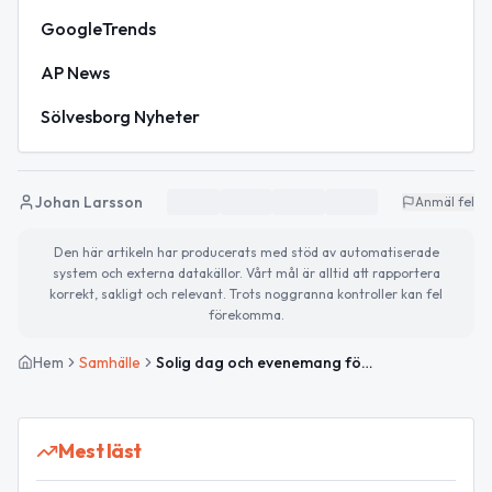
GoogleTrends
AP News
Sölvesborg Nyheter
Johan Larsson
Anmäl fel
Den här artikeln har producerats med stöd av automatiserade
system och externa datakällor. Vårt mål är alltid att rapportera
korrekt, sakligt och relevant. Trots noggranna kontroller kan fel
förekomma.
Hem
Samhälle
Solig dag och evenemang för seniorer – tips för en stressfri vardag
Mest läst