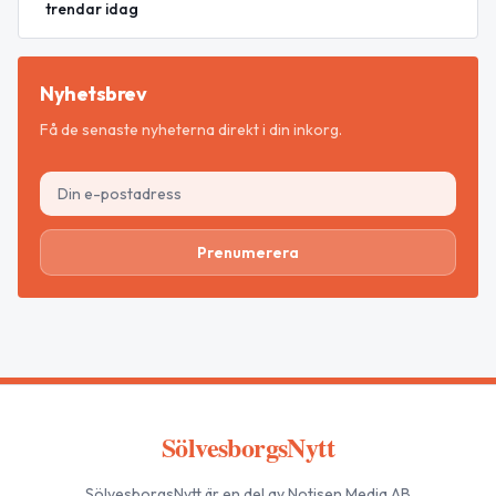
trendar idag
Nyhetsbrev
Få de senaste nyheterna direkt i din inkorg.
Prenumerera
SölvesborgsNytt
SölvesborgsNytt
är en del av Notisen Media AB