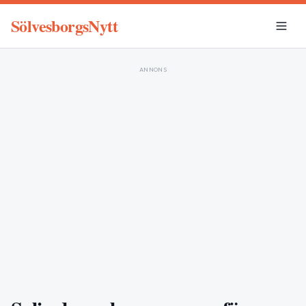
SölvesborgsNytt
ANNONS