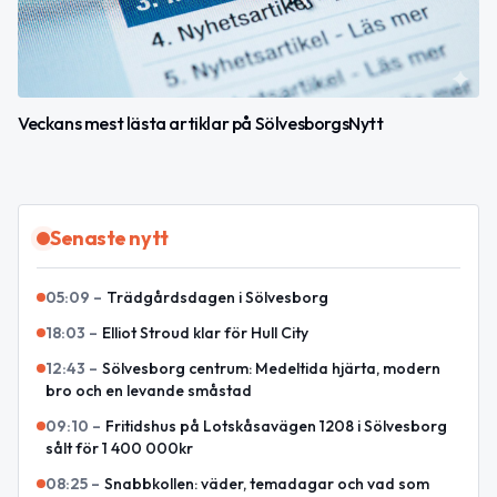
Veckans mest lästa artiklar på SölvesborgsNytt
Senaste nytt
05:09
–
Trädgårdsdagen i Sölvesborg
18:03
–
Elliot Stroud klar för Hull City
12:43
–
Sölvesborg centrum: Medeltida hjärta, modern
bro och en levande småstad
09:10
–
Fritidshus på Lotskåsavägen 1208 i Sölvesborg
sålt för 1 400 000kr
08:25
–
Snabbkollen: väder, temadagar och vad som