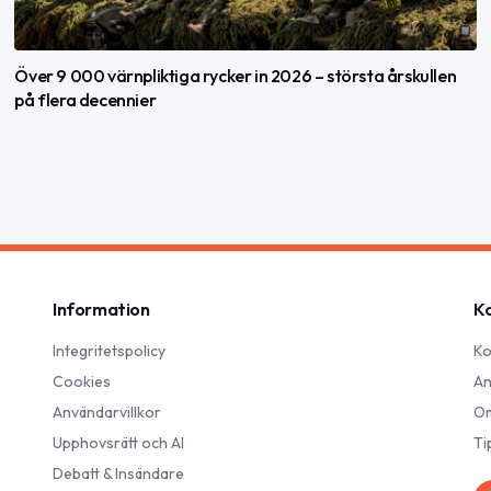
Över 9 000 värnpliktiga rycker in 2026 – största årskullen
på flera decennier
Information
K
Integritetspolicy
Ko
Cookies
An
Användarvillkor
Om
Upphovsrätt och AI
Ti
Debatt & Insändare