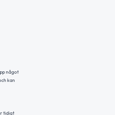
upp något
 och kan
r tidigt