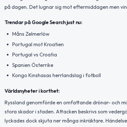
på dagen. Det lugnar sig mot eftermiddagen men vinde
Trendar på Google Search just nu:
Måns Zelmerlöw
Portugal mot Kroatien
Portugal vs Croatia
Spanien Österrike
Kongo Kinshasas herrlandslag i fotboll
Världsnyheter i korthet:
Ryssland genomförde en omfattande drönar- och missi
stora skador i staden. Attacken beskrivs som vedergäl
lyckades dock skjuta ner många inkräktare. Händelse