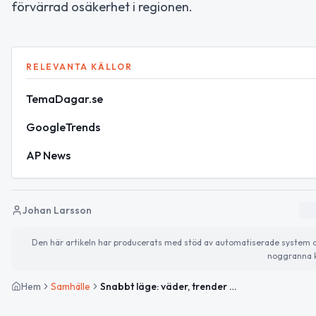
förvärrad osäkerhet i regionen.
RELEVANTA KÄLLOR
TemaDagar.se
GoogleTrends
AP News
Johan Larsson
Den här artikeln har producerats med stöd av automatiserade system och 
noggranna k
Hem
Samhälle
Snabbt läge: väder, trender och kvällens stora nyhet