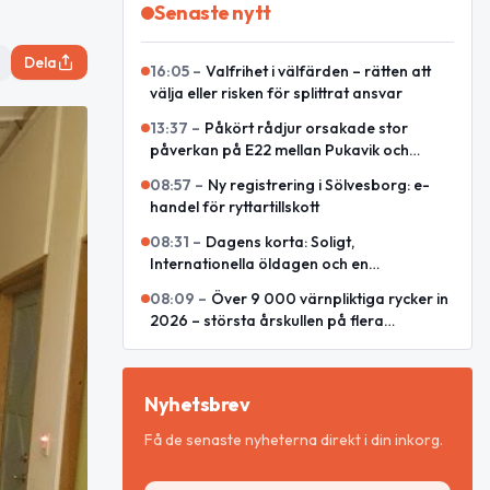
Senaste nytt
Dela
16:05
–
Valfrihet i välfärden – rätten att
välja eller risken för splittrat ansvar
13:37
–
Påkört rådjur orsakade stor
påverkan på E22 mellan Pukavik och
Listerlandet
08:57
–
Ny registrering i Sölvesborg: e-
handel för ryttartillskott
08:31
–
Dagens korta: Soligt,
Internationella öldagen och en
omvärldsrapport
08:09
–
Över 9 000 värnpliktiga rycker in
2026 – största årskullen på flera
decennier
Nyhetsbrev
Få de senaste nyheterna direkt i din inkorg.