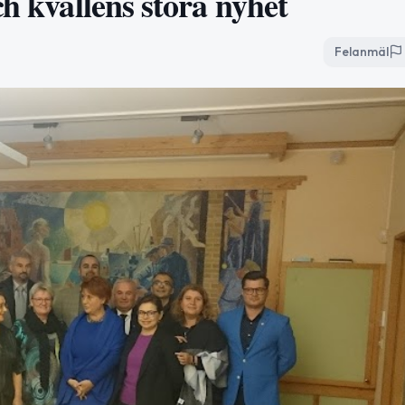
ch kvällens stora nyhet
Felanmäl