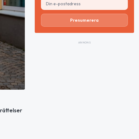
Prenumerera
ANNONS
rättelser