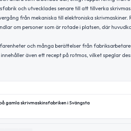
abrik och utvecklades senare till att tillverka skrivmas
vergång från mekaniska till elektroniska skrivmaskiner
handlar om personer som är rotade i platsen, där huvudk
arenheter och många berättelser från fabriksarbetare 
 innehåller även ett recept på rotmos, vilket speglar des
t på gamla skrivmaskinsfabriken i Svängsta