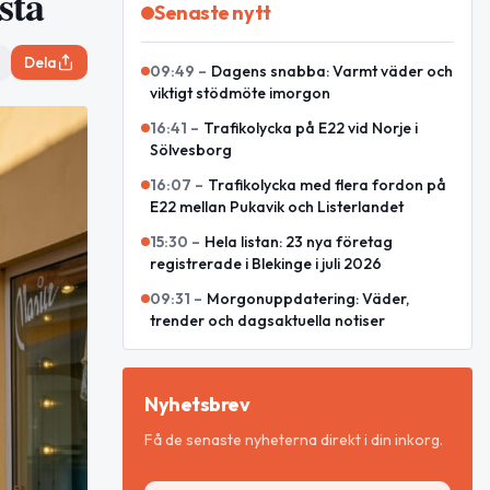
sta
Senaste nytt
Dela
09:49
–
Dagens snabba: Varmt väder och
viktigt stödmöte imorgon
16:41
–
Trafikolycka på E22 vid Norje i
Sölvesborg
16:07
–
Trafikolycka med flera fordon på
E22 mellan Pukavik och Listerlandet
15:30
–
Hela listan: 23 nya företag
registrerade i Blekinge i juli 2026
09:31
–
Morgonuppdatering: Väder,
trender och dagsaktuella notiser
Nyhetsbrev
Få de senaste nyheterna direkt i din inkorg.