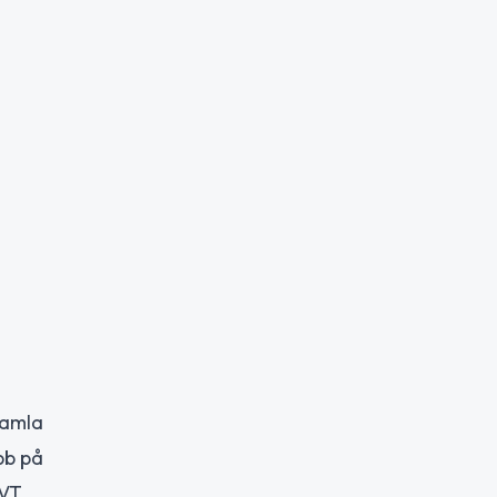
gamla
bb på
VT.