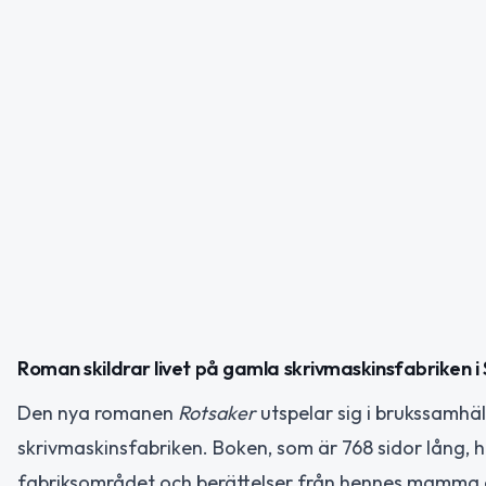
Roman skildrar livet på gamla skrivmaskinsfabriken i
Den nya romanen
Rotsaker
utspelar sig i brukssamhä
skrivmaskinsfabriken. Boken, som är 768 sidor lång, 
fabriksområdet och berättelser från hennes mamma o