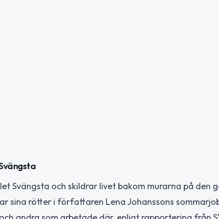
 Svängsta
llet Svängsta och skildrar livet bakom murarna på den 
har sina rötter i författaren Lena Johanssons sommarjo
ch andra som arbetade där, enligt rapportering från S