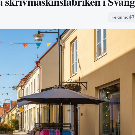
a skrivmaskinsfabriken i Sväng
Felanmäl