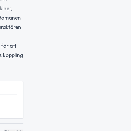
kiner,
. Romanen
araktären
för att
s koppling