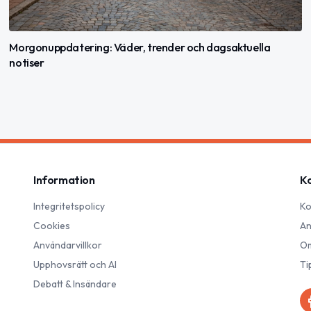
Morgonuppdatering: Väder, trender och dagsaktuella
notiser
Information
K
Integritetspolicy
Ko
Cookies
An
Användarvillkor
Om
Upphovsrätt och AI
Ti
Debatt & Insändare