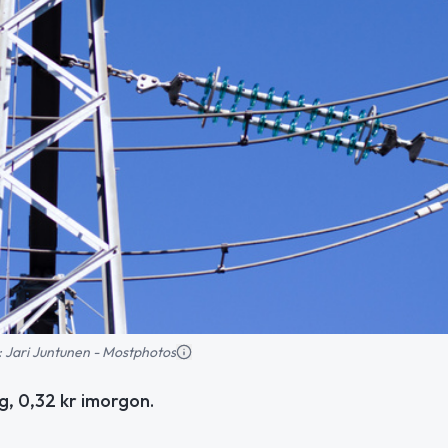
ld: Jari Juntunen - Mostphotos
ag, 0,32 kr imorgon.