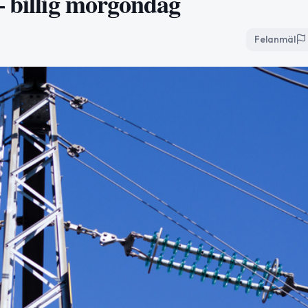
— billig morgondag
Felanmäl