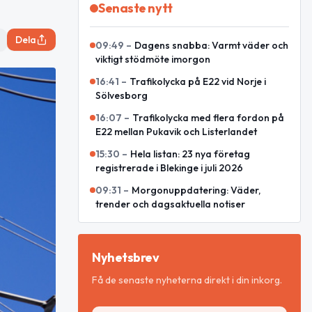
Senaste nytt
Dela
09:49
–
Dagens snabba: Varmt väder och
viktigt stödmöte imorgon
16:41
–
Trafikolycka på E22 vid Norje i
Sölvesborg
16:07
–
Trafikolycka med flera fordon på
E22 mellan Pukavik och Listerlandet
15:30
–
Hela listan: 23 nya företag
registrerade i Blekinge i juli 2026
09:31
–
Morgonuppdatering: Väder,
trender och dagsaktuella notiser
Nyhetsbrev
Få de senaste nyheterna direkt i din inkorg.