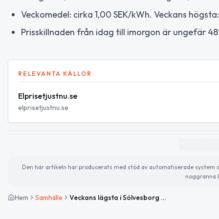
Veckomedel: cirka 1,00 SEK/kWh. Veckans högsta:
Prisskillnaden från idag till imorgon är ungefär 48
RELEVANTA KÄLLOR
Elprisetjustnu.se
elprisetjustnu.se
Den här artikeln har producerats med stöd av automatiserade system och 
noggranna k
Hem
Samhälle
Veckans lägsta i Sölvesborg — billig morgondag