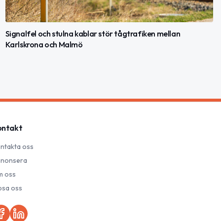
Signalfel och stulna kablar stör tågtrafiken mellan
Karlskrona och Malmö
ontakt
ntakta oss
nonsera
 oss
psa oss