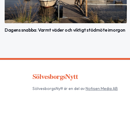
Dagens snabba: Varmt väder och viktigt stödmöte imorgon
SölvesborgsNytt
SölvesborgsNytt
är en del av
Notisen Media AB