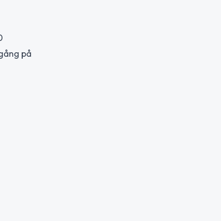
0
dgång på