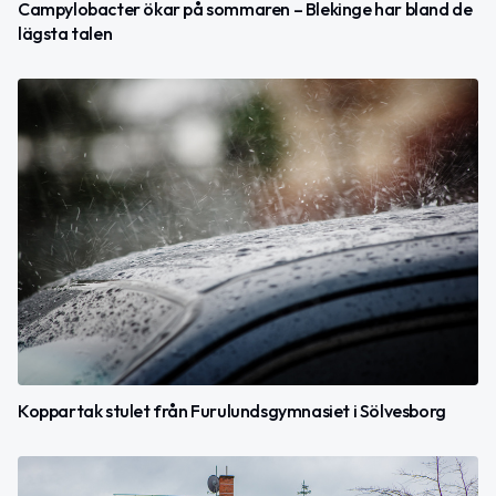
Campylobacter ökar på sommaren – Blekinge har bland de
lägsta talen
Koppartak stulet från Furulundsgymnasiet i Sölvesborg