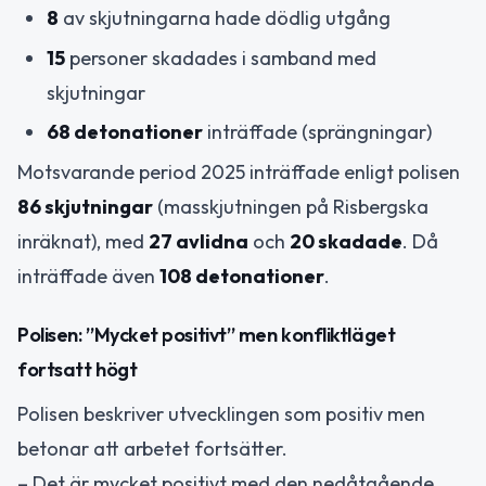
8
av skjutningarna hade dödlig utgång
15
personer skadades i samband med
skjutningar
68 detonationer
inträffade (sprängningar)
Motsvarande period 2025 inträffade enligt polisen
86 skjutningar
(masskjutningen på Risbergska
inräknat), med
27 avlidna
och
20 skadade
. Då
inträffade även
108 detonationer
.
Polisen: ”Mycket positivt” men konfliktläget
fortsatt högt
Polisen beskriver utvecklingen som positiv men
betonar att arbetet fortsätter.
– Det är mycket positivt med den nedåtgående