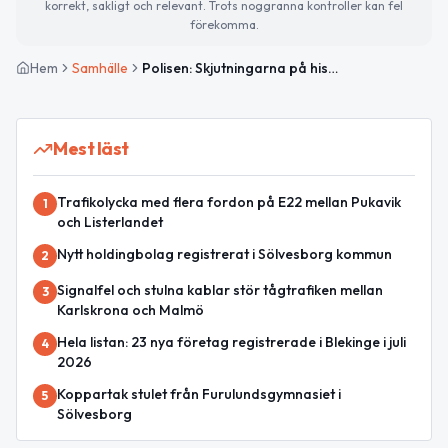
korrekt, sakligt och relevant. Trots noggranna kontroller kan fel
förekomma.
Hem
Samhälle
Polisen: Skjutningarna på historiskt låga nivåer första halvåret 2026
Mest läst
Trafikolycka med flera fordon på E22 mellan Pukavik
1
och Listerlandet
Nytt holdingbolag registrerat i Sölvesborg kommun
2
Signalfel och stulna kablar stör tågtrafiken mellan
3
Karlskrona och Malmö
Hela listan: 23 nya företag registrerade i Blekinge i juli
4
2026
Koppartak stulet från Furulundsgymnasiet i
5
Sölvesborg