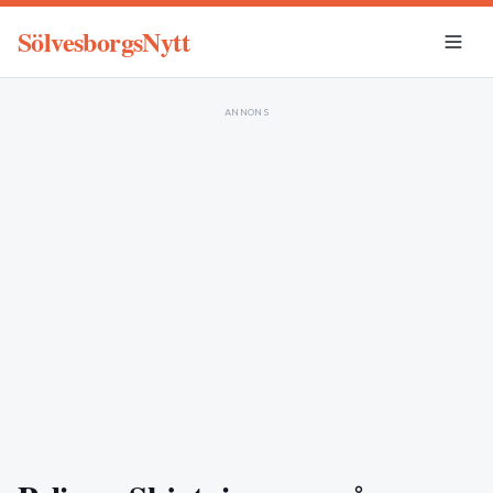
SölvesborgsNytt
ANNONS