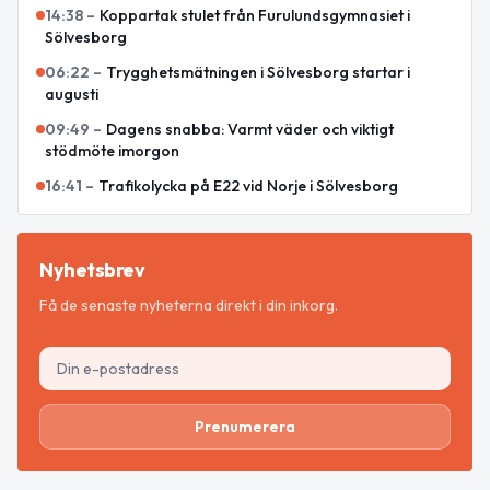
14:38
–
Koppartak stulet från Furulundsgymnasiet i
Sölvesborg
06:22
–
Trygghetsmätningen i Sölvesborg startar i
augusti
09:49
–
Dagens snabba: Varmt väder och viktigt
stödmöte imorgon
16:41
–
Trafikolycka på E22 vid Norje i Sölvesborg
Nyhetsbrev
Få de senaste nyheterna direkt i din inkorg.
Prenumerera