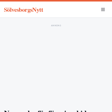
SölvesborgsNytt
ANNONS