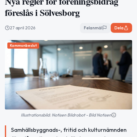
Nya regler för föreningsbidrag
föreslås i Sölvesborg
27 april 2026
Felanmäl
Dela
Kommunbeslut
Illustrationsbild: Notisen Bildrobot - Bild Notisen
Samhällsbyggnads-, fritid och kulturnämnden