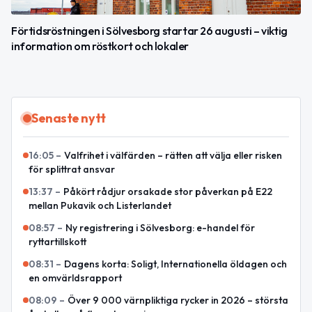
Förtidsröstningen i Sölvesborg startar 26 augusti – viktig
information om röstkort och lokaler
Senaste nytt
16:05
–
Valfrihet i välfärden – rätten att välja eller risken
för splittrat ansvar
13:37
–
Påkört rådjur orsakade stor påverkan på E22
mellan Pukavik och Listerlandet
08:57
–
Ny registrering i Sölvesborg: e-handel för
ryttartillskott
08:31
–
Dagens korta: Soligt, Internationella öldagen och
en omvärldsrapport
08:09
–
Över 9 000 värnpliktiga rycker in 2026 – största