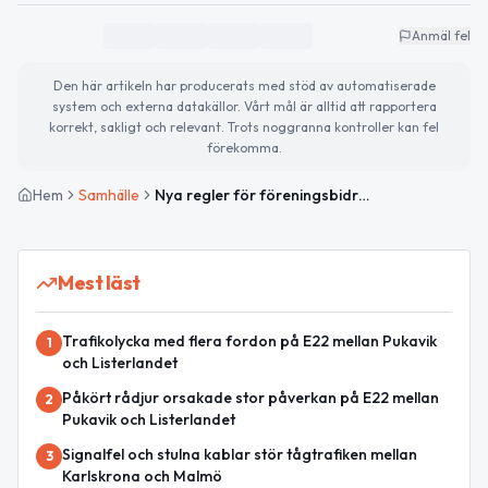
Anmäl fel
Den här artikeln har producerats med stöd av automatiserade
system och externa datakällor. Vårt mål är alltid att rapportera
korrekt, sakligt och relevant. Trots noggranna kontroller kan fel
förekomma.
Hem
Samhälle
Nya regler för föreningsbidrag föreslås i Sölvesborg
Mest läst
Trafikolycka med flera fordon på E22 mellan Pukavik
1
och Listerlandet
Påkört rådjur orsakade stor påverkan på E22 mellan
2
Pukavik och Listerlandet
Signalfel och stulna kablar stör tågtrafiken mellan
3
Karlskrona och Malmö