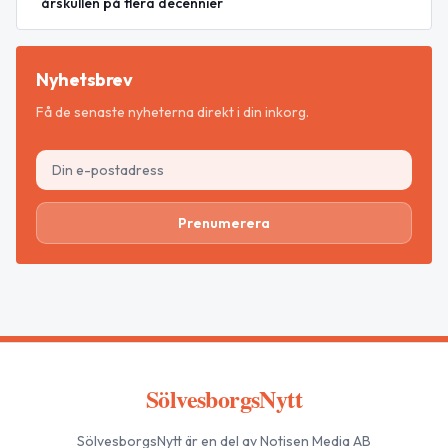
årskullen på flera decennier
Nyhetsbrev
Få de senaste nyheterna direkt i din inkorg.
Prenumerera
SölvesborgsNytt
SölvesborgsNytt
är en del av Notisen Media AB