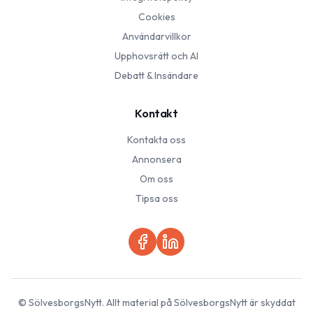
Cookies
Användarvillkor
Upphovsrätt och AI
Debatt & Insändare
Kontakt
Kontakta oss
Annonsera
Om oss
Tipsa oss
©
SölvesborgsNytt
. Allt material på
SölvesborgsNytt
är skyddat