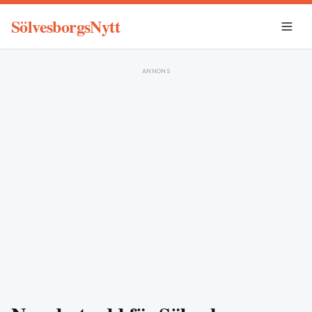
SölvesborgsNytt
ANNONS