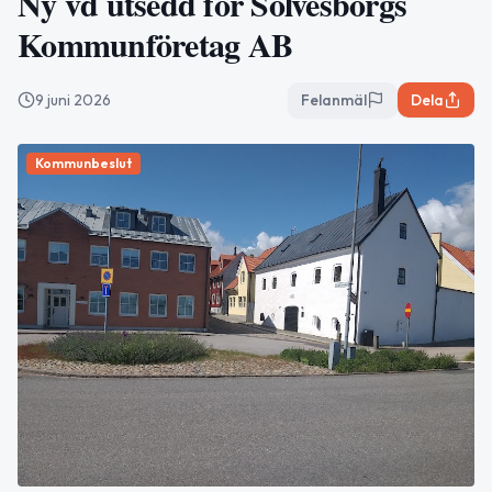
Ny vd utsedd för Sölvesborgs
Kommunföretag AB
9 juni 2026
Felanmäl
Dela
Kommunbeslut