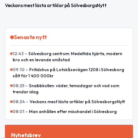
Veckans mest lästa artiklar på SölvesborgsNytt
Senaste nytt
12:43
–
Sölvesborg centrum: Medeltida hjärta, modern
bro och en levande småstad
09:10
–
Fritidshus på Lotskåsavägen 1208 i Sölvesborg
sålt för 1 400 000kr
08:25
–
Snabbkollen: väder, temadagar och vad som
trendar idag
08:24
–
Veckans mest lästa artiklar på SölvesborgsNytt
08:01
–
Man anhållen efter misshandel i Sölvesborg
Nyhetsbrev