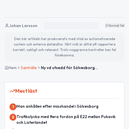
Johan Larsson
Anmäl fel
Den här artikeln har producerats med stöd av automatiserade
system och externa datakällor. Vårt mål är alltid att rapportera
korrekt, sakligt och relevant. Trots noggranna kontroller kan fel
förekomma.
Hem
Samhälle
Ny vd utsedd för Sölvesborgs Kommunföretag AB
Mest läst
Man anhållen efter misshandel i Sölvesborg
1
Trafikolycka med flera fordon på E22 mellan Pukavik
2
och Listerlandet