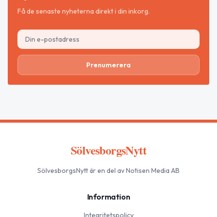
Få de senaste nyheterna direkt i din inkorg.
Prenumerera
SölvesborgsNytt
SölvesborgsNytt
är en del av Notisen Media AB
Information
Integritetspolicy