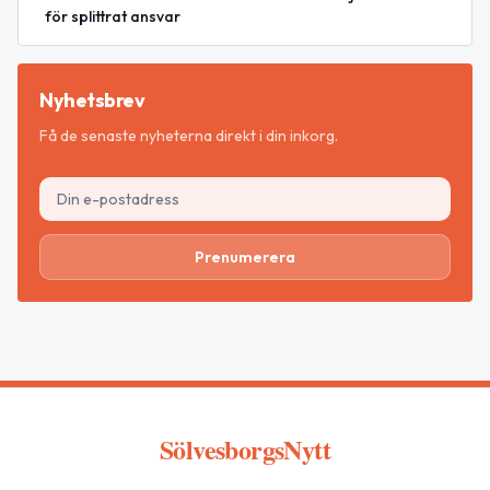
för splittrat ansvar
Nyhetsbrev
Få de senaste nyheterna direkt i din inkorg.
Prenumerera
SölvesborgsNytt