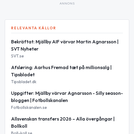
ANNONS
RELEVANTA KÄLLOR
Bekräftat: Mjällby AIF värvar Martin Agnarsson |
SVT Nyheter
SVT.se
Afsløring: Aarhus Fremad tæt på millionsalg |
Tipsbladet
Tipsbladet.dk
Uppgifter: Mjällby värvar Agnarsson - Silly season-
bloggen | Fotbollskanalen
Fotbollskanalen.se
Allsvenskan transfers 2026 – Alla övergångar |
Bollkoll
Boll-koll.se