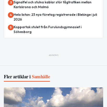
Signalfel och stulna kablar stör tågtrafiken mellan
3
Karlskrona och Malmö
Hela listan: 23 nya företag registrerade i Blekinge i juli
4
2026
Koppartak stulet från Furulundsgymnasiet i
5
Sölvesborg
ANNONS
Fler artiklar i
Samhälle