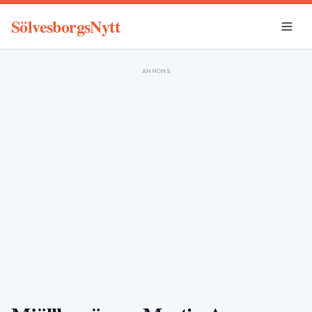
SölvesborgsNytt
ANNONS