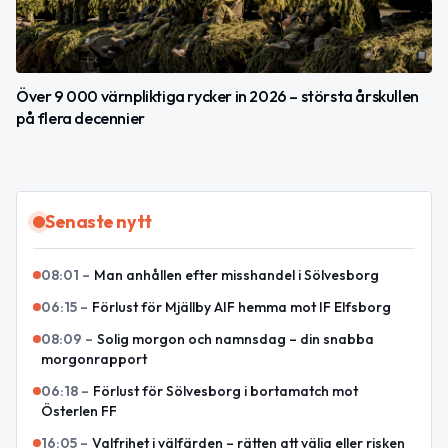
Över 9 000 värnpliktiga rycker in 2026 – största årskullen
på flera decennier
Senaste nytt
08:01
–
Man anhållen efter misshandel i Sölvesborg
06:15
–
Förlust för Mjällby AIF hemma mot IF Elfsborg
08:09
–
Solig morgon och namnsdag – din snabba
morgonrapport
06:18
–
Förlust för Sölvesborg i bortamatch mot
Österlen FF
16:05
–
Valfrihet i välfärden – rätten att välja eller risken