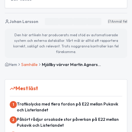
Johan Larsson
Anmäl fel
Den här artikeln har producerats med stöd av automatiserade
system och externa datakällor. Vårt mål är alltid att rapportera
korrekt, sakligt och relevant. Trots noggranna kontroller kan fel
förekomma.
Hem
Samhälle
Mjällby värvar Martin Agnarsson
Mest läst
Trafikolycka med flera fordon på E22 mellan Pukavik
1
och Listerlandet
Påkört rådjur orsakade stor påverkan på E22 mellan
2
Pukavik och Listerlandet