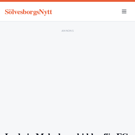
SölvesborgsNytt
ANNONS