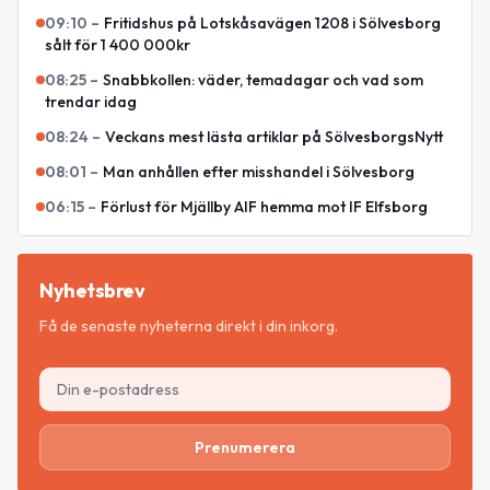
09:10
–
Fritidshus på Lotskåsavägen 1208 i Sölvesborg
sålt för 1 400 000kr
08:25
–
Snabbkollen: väder, temadagar och vad som
trendar idag
08:24
–
Veckans mest lästa artiklar på SölvesborgsNytt
08:01
–
Man anhållen efter misshandel i Sölvesborg
06:15
–
Förlust för Mjällby AIF hemma mot IF Elfsborg
Nyhetsbrev
Få de senaste nyheterna direkt i din inkorg.
Prenumerera