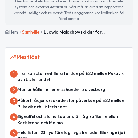
Den här artikeln har producerats med stöd av automatiserade
system och externa datakällor. Vårt mål är alltid att rapportera
korrekt, sakligt och relevant. Trots noggranna kontroller kan fel
förekomma.
Hem
Samhälle
Ludwig Malachowski klar för FC Basel
Mest läst
Trafikolycka med flera fordon på E22 mellan Pukavik
1
och Listerlandet
Man anhållen efter misshandel i Sölvesborg
2
Påkört rådjur orsakade stor påverkan på E22 mellan
3
Pukavik och Listerlandet
Signalfel och stulna kablar stör tågtrafiken mellan
4
Karlskrona och Malmö
Hela listan: 23 nya företag registrerade i Blekinge i juli
5