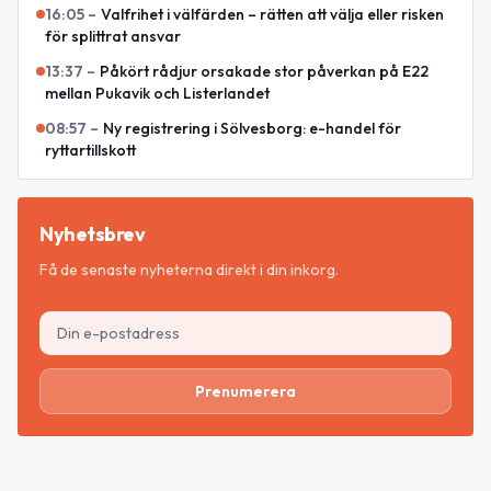
16:05
–
Valfrihet i välfärden – rätten att välja eller risken
för splittrat ansvar
13:37
–
Påkört rådjur orsakade stor påverkan på E22
mellan Pukavik och Listerlandet
08:57
–
Ny registrering i Sölvesborg: e-handel för
ryttartillskott
Nyhetsbrev
Få de senaste nyheterna direkt i din inkorg.
Prenumerera