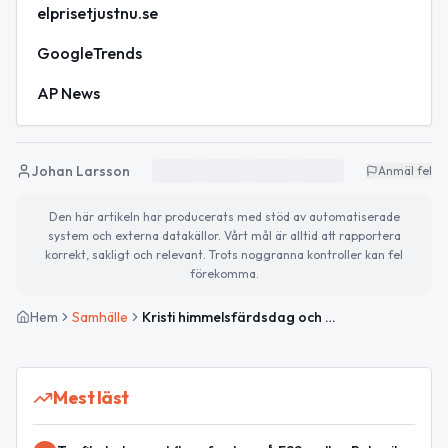
elprisetjustnu.se
GoogleTrends
AP News
Johan Larsson
Anmäl fel
Den här artikeln har producerats med stöd av automatiserade
system och externa datakällor. Vårt mål är alltid att rapportera
korrekt, sakligt och relevant. Trots noggranna kontroller kan fel
förekomma.
Hem
Samhälle
Kristi himmelsfärdsdag och Folknykterhetens dag uppmärksammas
Mest läst