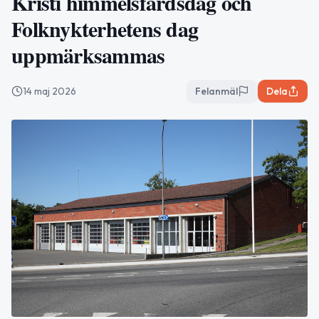
Kristi himmelsfärdsdag och
Folknykterhetens dag
uppmärksammas
14 maj 2026
Felanmäl
Dela