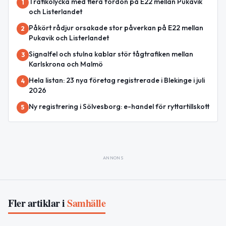
Trafikolycka med flera fordon på E22 mellan Pukavik
1
och Listerlandet
Påkört rådjur orsakade stor påverkan på E22 mellan
2
Pukavik och Listerlandet
Signalfel och stulna kablar stör tågtrafiken mellan
3
Karlskrona och Malmö
Hela listan: 23 nya företag registrerade i Blekinge i juli
4
2026
Ny registrering i Sölvesborg: e-handel för ryttartillskott
5
ANNONS
Fler artiklar i
Samhälle