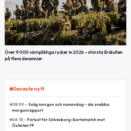
Över 9 000 värnpliktiga rycker in 2026 – största årskullen
på flera decennier
Senaste nytt
08:09
–
Solig morgon och namnsdag – din snabba
morgonrapport
06:18
–
Förlust för Sölvesborg i bortamatch mot
Österlen FF