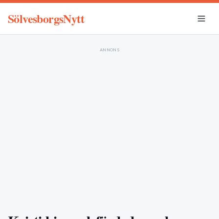
SölvesborgsNytt
ANNONS