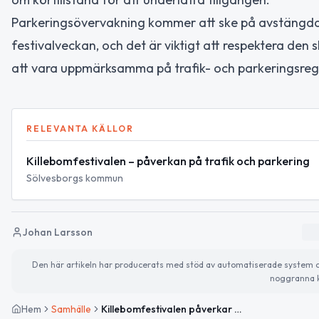
Parkeringsövervakning kommer att ske på avstängda o
festivalveckan, och det är viktigt att respektera den
att vara uppmärksamma på trafik- och parkeringsregl
RELEVANTA KÄLLOR
Killebomfestivalen – påverkan på trafik och parkering
Sölvesborgs kommun
Johan Larsson
Den här artikeln har producerats med stöd av automatiserade system och 
noggranna k
Hem
Samhälle
Killebomfestivalen påverkar trafik och parkering i Sölvesborg