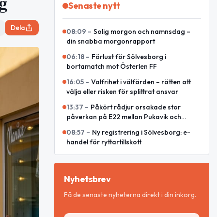
g
Senaste nytt
Dela
08:09
–
Solig morgon och namnsdag –
din snabba morgonrapport
06:18
–
Förlust för Sölvesborg i
bortamatch mot Österlen FF
16:05
–
Valfrihet i välfärden – rätten att
välja eller risken för splittrat ansvar
13:37
–
Påkört rådjur orsakade stor
påverkan på E22 mellan Pukavik och
Listerlandet
08:57
–
Ny registrering i Sölvesborg: e-
handel för ryttartillskott
Nyhetsbrev
Få de senaste nyheterna direkt i din inkorg.