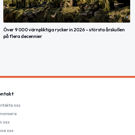
Över 9 000 värnpliktiga rycker in 2026 – största årskullen
på flera decennier
ontakt
ntakta oss
nonsera
 oss
psa oss