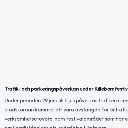
Trafik- och parkeringspåverkan under Killebomfestiv
Under perioden 29 juni till 6 juli påverkas trafiken i 
stadskärnan kommer att vara avstängda för biltrafik 
verksamhetsutövare inom festivalområdet som har ege
om körtillstånd för att underlätta tillgången.