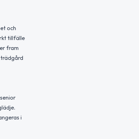
let och
 tillfälle
ter fram
k trädgård
 senior
glädje.
angeras i