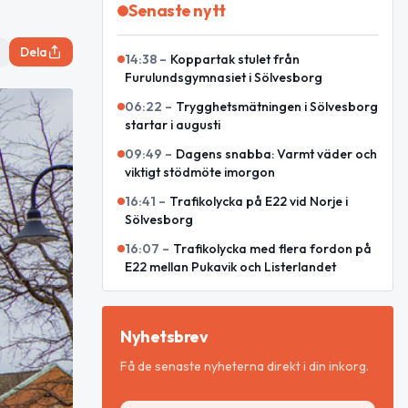
Senaste nytt
Dela
14:38
–
Koppartak stulet från
Furulundsgymnasiet i Sölvesborg
06:22
–
Trygghetsmätningen i Sölvesborg
startar i augusti
09:49
–
Dagens snabba: Varmt väder och
viktigt stödmöte imorgon
16:41
–
Trafikolycka på E22 vid Norje i
Sölvesborg
16:07
–
Trafikolycka med flera fordon på
E22 mellan Pukavik och Listerlandet
Nyhetsbrev
Få de senaste nyheterna direkt i din inkorg.