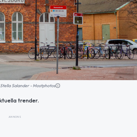
d: Stella Salander - Mostphotos
tuella trender.
ANNONS