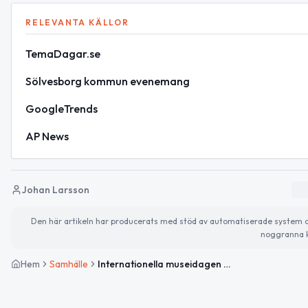
RELEVANTA KÄLLOR
TemaDagar.se
Sölvesborg kommun evenemang
GoogleTrends
AP News
Johan Larsson
Den här artikeln har producerats med stöd av automatiserade system och 
noggranna k
Hem
Samhälle
Internationella museidagen och evenemangstips för veckan