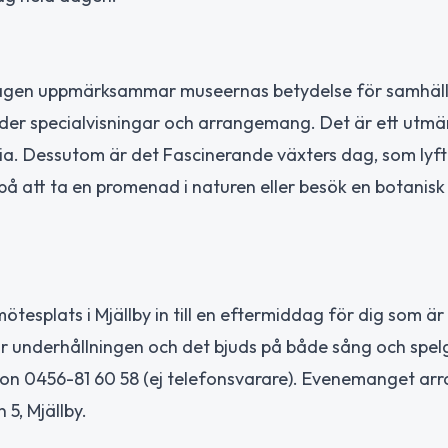
. Dagen uppmärksammar museernas betydelse för samhäl
er specialvisningar och arrangemang. Det är ett utmärkt
ria. Dessutom är det Fascinerande växters dag, som lyf
a på att ta en promenad i naturen eller besök en botanis
mötesplats i Mjällby in till en eftermiddag för dig som är
ör underhållningen och det bjuds på både sång och spel
efon 0456-81 60 58 (ej telefonsvarare). Evenemanget arr
5, Mjällby.