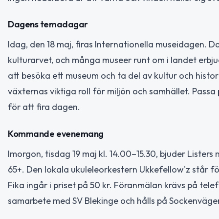
Dagens temadagar
Idag, den 18 maj, firas Internationella museidagen
kulturarvet, och många museer runt om i landet erbjud
att besöka ett museum och ta del av kultur och histo
växternas viktiga roll för miljön och samhället. Pass
för att fira dagen.
Kommande evenemang
Imorgon, tisdag 19 maj kl. 14.00–15.30, bjuder Listers 
65+. Den lokala ukuleleorkestern Ukkefellow'z står f
Fika ingår i priset på 50 kr. Föranmälan krävs på tel
samarbete med SV Blekinge och hålls på Sockenvägen 