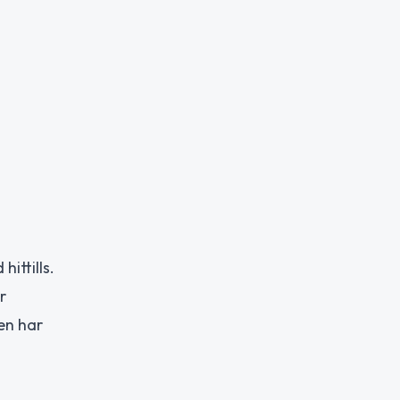
ittills.
r
en har