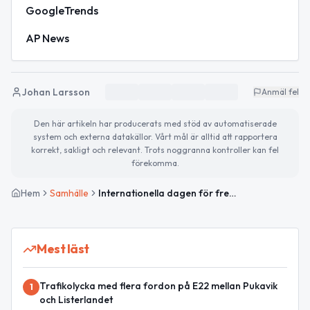
GoogleTrends
AP News
Johan Larsson
Anmäl fel
Den här artikeln har producerats med stöd av automatiserade
system och externa datakällor. Vårt mål är alltid att rapportera
korrekt, sakligt och relevant. Trots noggranna kontroller kan fel
förekomma.
Hem
Samhälle
Internationella dagen för fredlig samlevnad och celiakidagen uppmärksammas
Mest läst
Trafikolycka med flera fordon på E22 mellan Pukavik
1
och Listerlandet