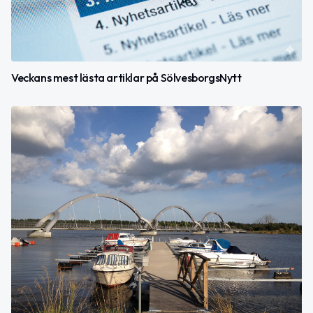
Veckans mest lästa artiklar på SölvesborgsNytt