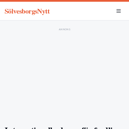
SölvesborgsNytt
ANNONS