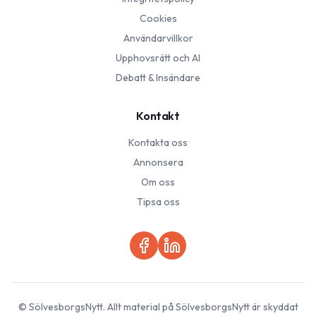
Cookies
Användarvillkor
Upphovsrätt och AI
Debatt & Insändare
Kontakt
Kontakta oss
Annonsera
Om oss
Tipsa oss
©
SölvesborgsNytt
. Allt material på
SölvesborgsNytt
är skyddat