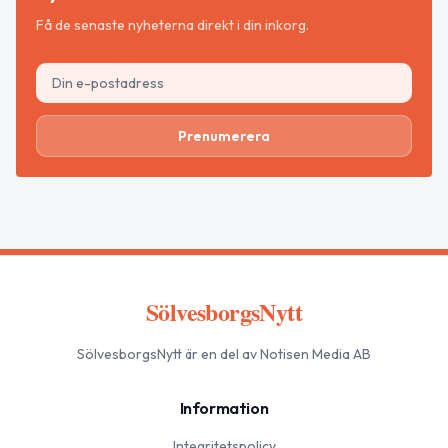
Få de senaste nyheterna direkt i din inkorg.
Prenumerera
SölvesborgsNytt
SölvesborgsNytt
är en del av Notisen Media AB
Information
Integritetspolicy