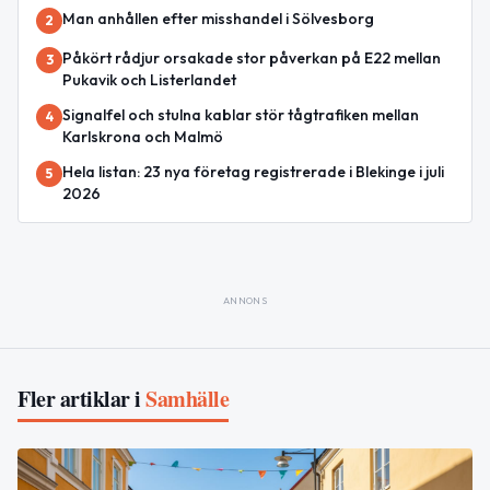
Man anhållen efter misshandel i Sölvesborg
2
Påkört rådjur orsakade stor påverkan på E22 mellan
3
Pukavik och Listerlandet
Signalfel och stulna kablar stör tågtrafiken mellan
4
Karlskrona och Malmö
Hela listan: 23 nya företag registrerade i Blekinge i juli
5
2026
ANNONS
Fler artiklar i
Samhälle