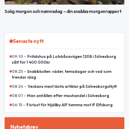
Solig morgon och namnsdag – din snabba morgonrapport
Senaste nytt
09:10
–
Fritidshus på Lotskåsavägen 1208 i Sölvesborg
sålt för 1 400 000kr
08:25
–
Snabbkollen: väder, temadagar och vad som
trendar idag
08:24
–
Veckans mest lästa artiklar på SölvesborgsNytt
08:01
–
Man anhållen efter misshandel i Sölvesborg
06:15
–
Förlust för Mjällby AIF hemma mot IF Elfsborg
Nyhetsbrev