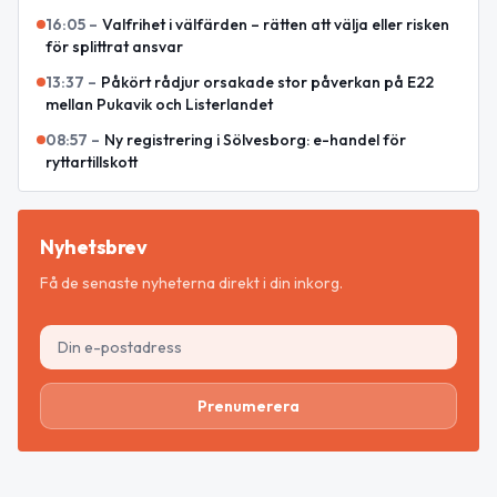
16:05
–
Valfrihet i välfärden – rätten att välja eller risken
för splittrat ansvar
13:37
–
Påkört rådjur orsakade stor påverkan på E22
mellan Pukavik och Listerlandet
08:57
–
Ny registrering i Sölvesborg: e-handel för
ryttartillskott
Nyhetsbrev
Få de senaste nyheterna direkt i din inkorg.
Prenumerera