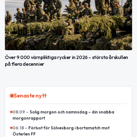
Över 9 000 värnpliktiga rycker in 2026 – största årskullen
på flera decennier
Senaste nytt
08:09
–
Solig morgon och namnsdag – din snabba
morgonrapport
06:18
–
Förlust för Sölvesborg i bortamatch mot
Österlen FF