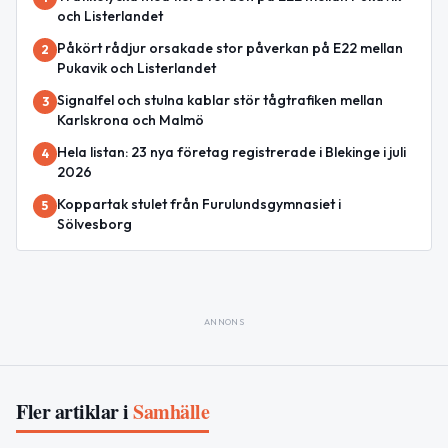
och Listerlandet
Påkört rådjur orsakade stor påverkan på E22 mellan
2
Pukavik och Listerlandet
Signalfel och stulna kablar stör tågtrafiken mellan
3
Karlskrona och Malmö
Hela listan: 23 nya företag registrerade i Blekinge i juli
4
2026
Koppartak stulet från Furulundsgymnasiet i
5
Sölvesborg
ANNONS
Fler artiklar i
Samhälle