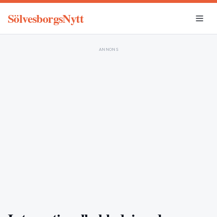
SölvesborgsNytt
ANNONS