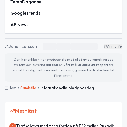
TemaDagar.se
GoogleTrends
AP News
Johan Larsson
Anmäl fel
Den här artikeln har producerats med stöd av automatiserade
system och externa datakällor. Vårt mål är alltid att rapportera
korrekt, sakligt och relevant. Trots noggranna kontroller kan fel
förekomma.
Hem
Samhälle
Internationella blodgivardagen uppmärksammas – och kommunfullmäktige sänds live
Mest läst
Trafikolycka med flera fordon på E22 mellan Pukavik
1