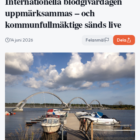
Internationella blodgivardagen
uppmärksammas – och
kommunfullmäktige sänds live
14 juni 2026
Felanmäl
Dela