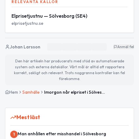
RELEVANTA KÄLLOR
Elprisetjustnu — Sölvesborg (SE4)
elprisetjustnu.se
Johan Larsson
Anmäl fel
Den här artikeln har producerats med stöd av automatiserade
system och externa datakällor. Vårt mål är alltid att rapportera
korrekt, sakligt och relevant. Trots noggranna kontroller kan fel
förekomma.
Hem
Samhälle
Imorgon når elpriset i Sölvesborg periodens lägsta
Mest läst
Man anhållen efter misshandel i Sölvesborg
1