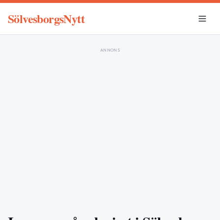
SölvesborgsNytt
ANNONS