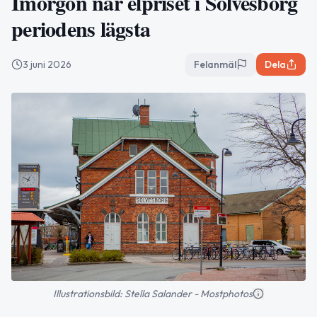
Imorgon når elpriset i Sölvesborg
periodens lägsta
3 juni 2026
Felanmäl
Dela
Illustrationsbild: Stella Salander - Mostphotos