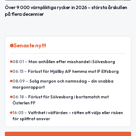
Över 9 000 värnpliktiga rycker in 2026 – största årskullen
på flera decennier
Senaste nytt
08:01
–
Man anhållen efter misshandel i Sölvesborg
06:15
–
Förlust för Mjällby AIF hemma mot IF Elfsborg
08:09
–
Solig morgon och namnsdag – din snabba
morgonrapport
06:18
–
Förlust för Sölvesborg i bortamatch mot
Österlen FF
16:05
–
Valfrihet i välfärden – rätten att välja eller risken
för splittrat ansvar