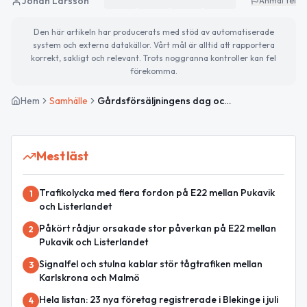
Johan Larsson
Anmäl fel
Den här artikeln har producerats med stöd av automatiserade
system och externa datakällor. Vårt mål är alltid att rapportera
korrekt, sakligt och relevant. Trots noggranna kontroller kan fel
förekomma.
Hem
Samhälle
Gårdsförsäljningens dag och soligt väder i Sölvesborg
Mest läst
Trafikolycka med flera fordon på E22 mellan Pukavik
1
och Listerlandet
Påkört rådjur orsakade stor påverkan på E22 mellan
2
Pukavik och Listerlandet
Signalfel och stulna kablar stör tågtrafiken mellan
3
Karlskrona och Malmö
Hela listan: 23 nya företag registrerade i Blekinge i juli
4