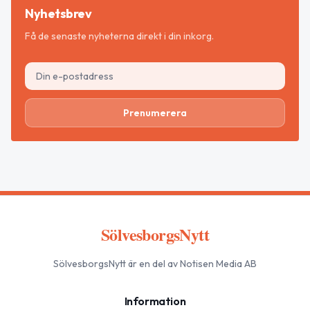
Nyhetsbrev
Få de senaste nyheterna direkt i din inkorg.
Prenumerera
SölvesborgsNytt
SölvesborgsNytt
är en del av Notisen Media AB
Information