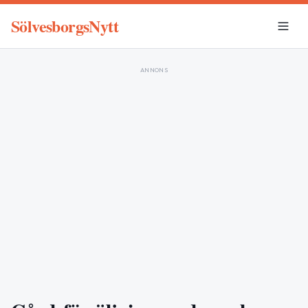
SölvesborgsNytt
ANNONS