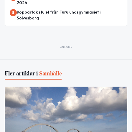
2026
Koppartak stulet från Furulundsgymnasiet i
5
Sölvesborg
ANNONS
Fler artiklar i
Samhälle