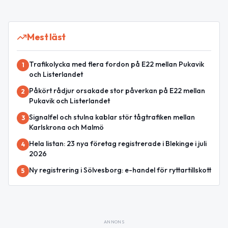
Mest läst
Trafikolycka med flera fordon på E22 mellan Pukavik
1
och Listerlandet
Påkört rådjur orsakade stor påverkan på E22 mellan
2
Pukavik och Listerlandet
Signalfel och stulna kablar stör tågtrafiken mellan
3
Karlskrona och Malmö
Hela listan: 23 nya företag registrerade i Blekinge i juli
4
2026
Ny registrering i Sölvesborg: e-handel för ryttartillskott
5
ANNONS