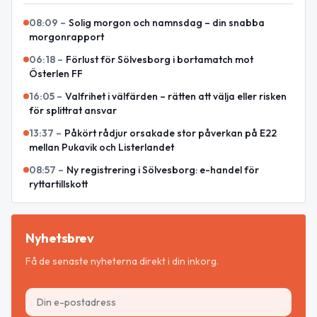
08:09
–
Solig morgon och namnsdag – din snabba
morgonrapport
06:18
–
Förlust för Sölvesborg i bortamatch mot
Österlen FF
16:05
–
Valfrihet i välfärden – rätten att välja eller risken
för splittrat ansvar
13:37
–
Påkört rådjur orsakade stor påverkan på E22
mellan Pukavik och Listerlandet
08:57
–
Ny registrering i Sölvesborg: e-handel för
ryttartillskott
Nyhetsbrev
Få de senaste nyheterna direkt i din inkorg.