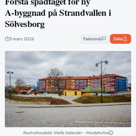
Första spadtaget för ny
A‑byggnad på Strandvallen i
Sölvesborg
5 mars 2026
Felanmäl
Dela
Illustrationsbild: Stella Salander - Mostphotos