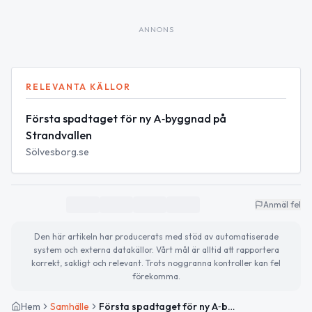
ANNONS
RELEVANTA KÄLLOR
Första spadtaget för ny A‑byggnad på
Strandvallen
Sölvesborg.se
Anmäl fel
Den här artikeln har producerats med stöd av automatiserade
system och externa datakällor. Vårt mål är alltid att rapportera
korrekt, sakligt och relevant. Trots noggranna kontroller kan fel
förekomma.
Hem
Samhälle
Första spadtaget för ny A‑byggnad på Strandvallen i Sölvesborg