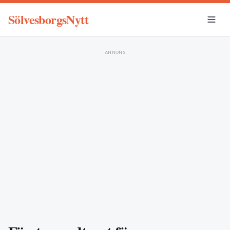
SölvesborgsNytt
ANNONS