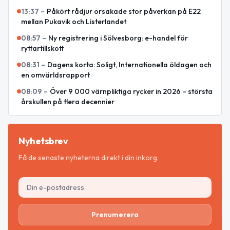
13:37
–
Påkört rådjur orsakade stor påverkan på E22
mellan Pukavik och Listerlandet
08:57
–
Ny registrering i Sölvesborg: e-handel för
ryttartillskott
08:31
–
Dagens korta: Soligt, Internationella öldagen och
en omvärldsrapport
08:09
–
Över 9 000 värnpliktiga rycker in 2026 – största
årskullen på flera decennier
Nyhetsbrev
Få de senaste nyheterna direkt i din inkorg.
Prenumerera