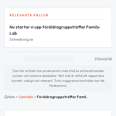
RELEVANTA KÄLLOR
Nu startar vi upp föräldragruppsträffar Family-
Lab
Sölvesborg.se
Anmäl fel
Den här artikeln har producerats med stöd av automatiserade
system och externa datakällor. Vårt mål är alltid att rapportera
korrekt, sakligt och relevant. Trots noggranna kontroller kan fel
förekomma.
Hem
Samhälle
Föräldragruppsträffar Family-Lab startar i Sölvesborg