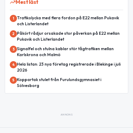
Mest läst
Trafikolycka med flera fordon på E22 mellan Pukavik
1
och Listerlandet
Påkört rådjur orsakade stor påverkan på E22 mellan
2
Pukavik och Listerlandet
Signalfel och stulna kablar stör tågtrafiken mellan
3
Karlskrona och Malmö
Hela listan: 23 nya företag registrerade i Blekinge i juli
4
2026
Koppartak stulet från Furulundsgymnasiet i
5
Sölvesborg
ANNONS