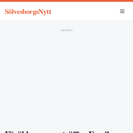
SölvesborgsNytt
ANNONS