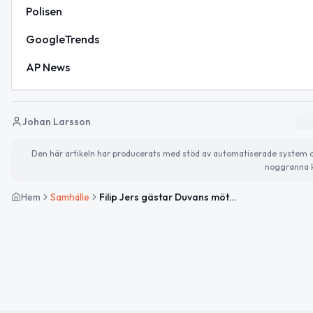
Polisen
GoogleTrends
AP News
Johan Larsson
Den här artikeln har producerats med stöd av automatiserade system och 
noggranna k
Hem
Samhälle
Filip Jers gästar Duvans mötesplats – Musikupplevelse i världsklass idag