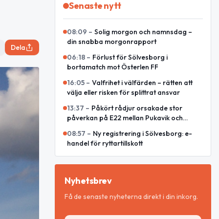
Senaste nytt
08:09
–
Solig morgon och namnsdag –
din snabba morgonrapport
Dela
06:18
–
Förlust för Sölvesborg i
bortamatch mot Österlen FF
16:05
–
Valfrihet i välfärden – rätten att
välja eller risken för splittrat ansvar
13:37
–
Påkört rådjur orsakade stor
påverkan på E22 mellan Pukavik och
Listerlandet
08:57
–
Ny registrering i Sölvesborg: e-
handel för ryttartillskott
Nyhetsbrev
Få de senaste nyheterna direkt i din inkorg.