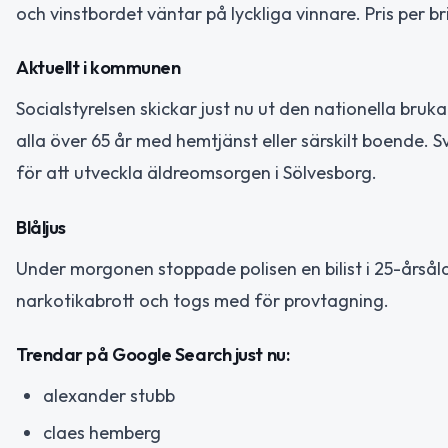
och vinstbordet väntar på lyckliga vinnare. Pris per br
Aktuellt i kommunen
Socialstyrelsen skickar just nu ut den nationella bru
alla över 65 år med hemtjänst eller särskilt boende. 
för att utveckla äldreomsorgen i Sölvesborg.
Blåljus
Under morgonen stoppade polisen en bilist i 25-årsåld
narkotikabrott och togs med för provtagning.
Trendar på Google Search just nu:
alexander stubb
claes hemberg