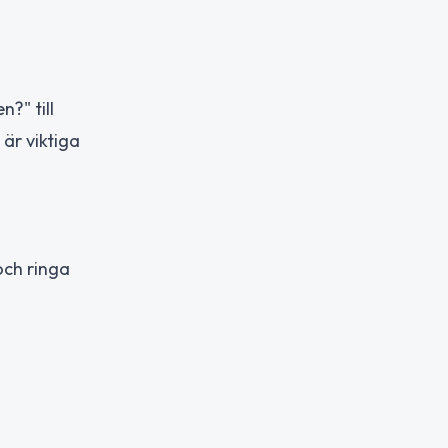
?" till
är viktiga
och ringa