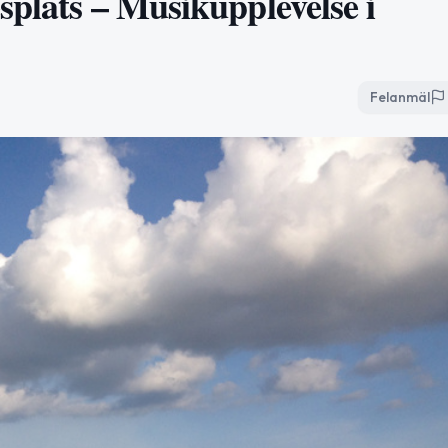
splats – Musikupplevelse i
Felanmäl