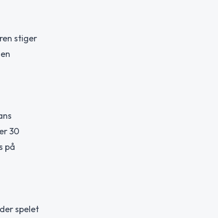
ren stiger
gen
ans
ver 30
s på
der spelet