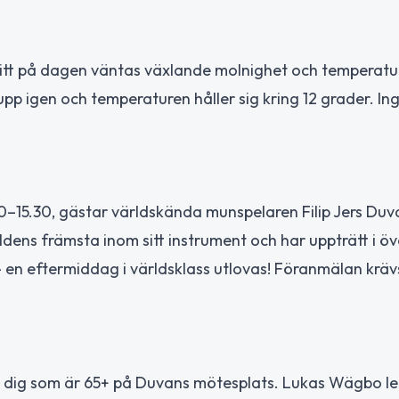
Mitt på dagen väntas växlande molnighet och temperatu
upp igen och temperaturen håller sig kring 12 grader. In
00–15.30, gästar världskända munspelaren Filip Jers Duv
ärldens främsta inom sitt instrument och har uppträtt i ö
– en eftermiddag i världsklass utlovas! Föranmälan kräv
ör dig som är 65+ på Duvans mötesplats. Lukas Wägbo le