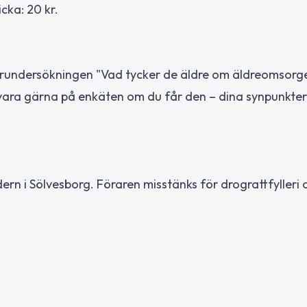
icka: 20 kr.
karundersökningen "Vad tycker de äldre om äldreomsorgen
Svara gärna på enkäten om du får den – dina synpunkter 
ern i Sölvesborg. Föraren misstänks för drograttfylleri 