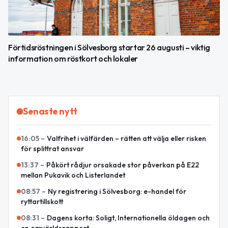
Förtidsröstningen i Sölvesborg startar 26 augusti – viktig
information om röstkort och lokaler
Senaste nytt
16:05
–
Valfrihet i välfärden – rätten att välja eller risken
för splittrat ansvar
13:37
–
Påkört rådjur orsakade stor påverkan på E22
mellan Pukavik och Listerlandet
08:57
–
Ny registrering i Sölvesborg: e-handel för
ryttartillskott
08:31
–
Dagens korta: Soligt, Internationella öldagen och