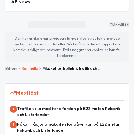
AP News
Anmäl fel
Den här artikeln har producerats med stöd av automatiserade
system och externa datakällor. Vårt mål är alltid att rapportera
korrekt, sakligt och relevant. Trots noggranna kontroller kan fel
förekomma.
Hem
Samhälle
Fikakultur, kollektivtrafik och aktuella världshändelser
Mest läst
Trafikolycka med flera fordon på E22 mellan Pukavik
1
och Listerlandet
Påkört rådjur orsakade stor påverkan på E22 mellan
2
Pukavik och Listerlandet