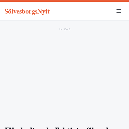
SölvesborgsNytt
ANNONS