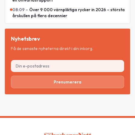
en omvärldsrapport
08:09
–
Över 9 000 värnpliktiga rycker in 2026 – största
årskullen på flera decennier
Nyhetsbrev
Få de senaste nyheterna direkt i din inkorg.
Prenumerera
SölvesborgsNytt