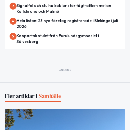
Signalfel och stulna kablar stör tågtrafiken mellan
3
Karlskrona och Malmö
Hela listan: 23 nya företag registrerade i Blekinge i juli
4
2026
Koppartak stulet från Furulundsgymnasiet i
5
Sölvesborg
ANNONS
Fler artiklar i
Samhälle