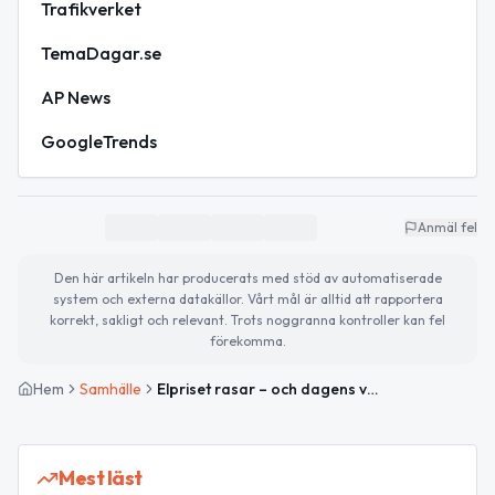
Trafikverket
TemaDagar.se
AP News
GoogleTrends
Anmäl fel
Den här artikeln har producerats med stöd av automatiserade
system och externa datakällor. Vårt mål är alltid att rapportera
korrekt, sakligt och relevant. Trots noggranna kontroller kan fel
förekomma.
Hem
Samhälle
Elpriset rasar – och dagens väder bjuder på regn och moln
Mest läst