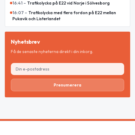
16:41
–
Trafikolycka på E22 vid Norje i Sölvesborg
16:07
–
Trafikolycka med flera fordon på E22 mellan
Pukavik och Listerlandet
Nyhetsbrev
Få de senaste nyheterna direkt i din inkorg.
Prenumerera