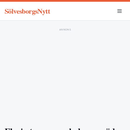
SölvesborgsNytt
ANNONS