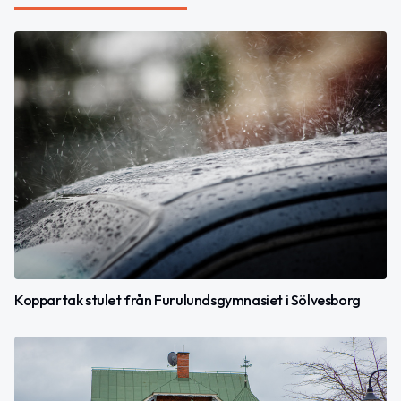
Koppartak stulet från Furulundsgymnasiet i Sölvesborg