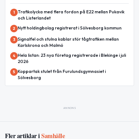
Trafikolycka med flera fordon på E22 mellan Pukavik
1
och Listerlandet
Nytt holdingbolag registrerat i Sölvesborg kommun
2
Signalfel och stulna kablar stör tågtrafiken mellan
3
Karlskrona och Malmö
Hela listan: 23 nya företag registrerade i Blekinge i juli
4
2026
Koppartak stulet från Furulundsgymnasiet i
5
Sölvesborg
ANNONS
Fler artiklar i
Samhälle