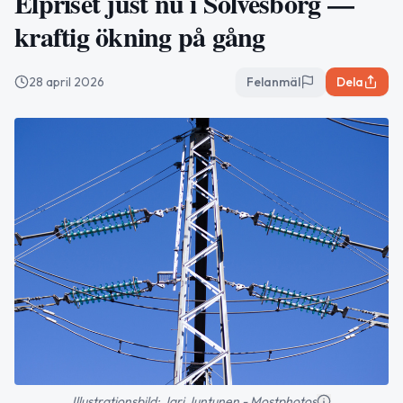
Elpriset just nu i Sölvesborg —
kraftig ökning på gång
28 april 2026
Felanmäl
Dela
Illustrationsbild: Jari Juntunen - Mostphotos