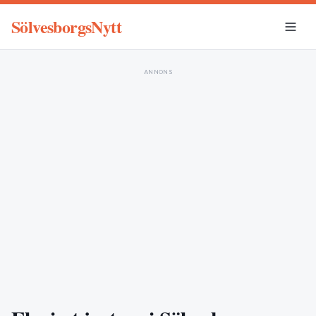
SölvesborgsNytt
ANNONS