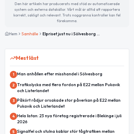
Den här artikeln har producerats med stöd av automatiserade
system och externa datakällor. Vårt mål är alltid att rapportera
korrekt, sakligt och relevant. Trots noggranna kontroller kan fel
förekomma.
Hem
Samhälle
Elpriset just nu i Sölvesborg — kraftig ökning på gång
Mest läst
Man anhållen efter misshandel i Sölvesborg
1
Trafikolycka med flera fordon på E22 mellan Pukavik
2
och Listerlandet
Påkört rådjur orsakade stor påverkan på E22 mellan
3
Pukavik och Listerlandet
Hela listan: 23 nya företag registrerade i Blekinge i juli
4
2026
Signalfel och stulna kablar stör tågtrafiken mellan
5