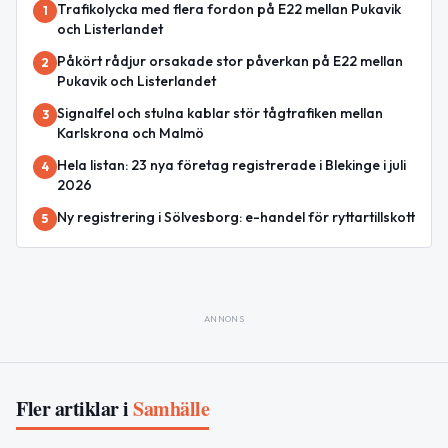
Trafikolycka med flera fordon på E22 mellan Pukavik
1
och Listerlandet
Påkört rådjur orsakade stor påverkan på E22 mellan
2
Pukavik och Listerlandet
Signalfel och stulna kablar stör tågtrafiken mellan
3
Karlskrona och Malmö
Hela listan: 23 nya företag registrerade i Blekinge i juli
4
2026
Ny registrering i Sölvesborg: e-handel för ryttartillskott
5
ANNONS
Fler artiklar i
Samhälle