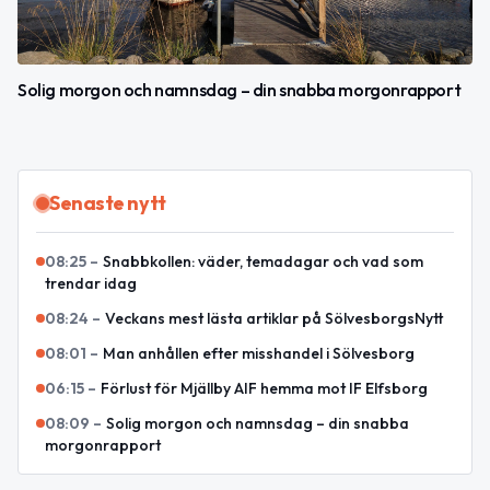
Solig morgon och namnsdag – din snabba morgonrapport
Senaste nytt
08:25
–
Snabbkollen: väder, temadagar och vad som
trendar idag
08:24
–
Veckans mest lästa artiklar på SölvesborgsNytt
08:01
–
Man anhållen efter misshandel i Sölvesborg
06:15
–
Förlust för Mjällby AIF hemma mot IF Elfsborg
08:09
–
Solig morgon och namnsdag – din snabba
morgonrapport