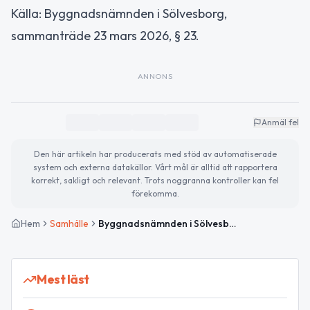
Källa: Byggnadsnämnden i Sölvesborg,
sammanträde 23 mars 2026, § 23.
ANNONS
Anmäl fel
Den här artikeln har producerats med stöd av automatiserade
system och externa datakällor. Vårt mål är alltid att rapportera
korrekt, sakligt och relevant. Trots noggranna kontroller kan fel
förekomma.
Hem
Samhälle
Byggnadsnämnden i Sölvesborg avslår garagebygge
Mest läst