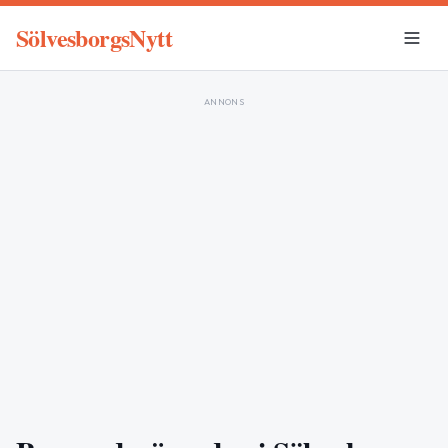
SölvesborgsNytt
ANNONS