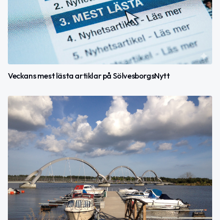
Veckans mest lästa artiklar på SölvesborgsNytt