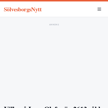
SölvesborgsNytt
ANNONS