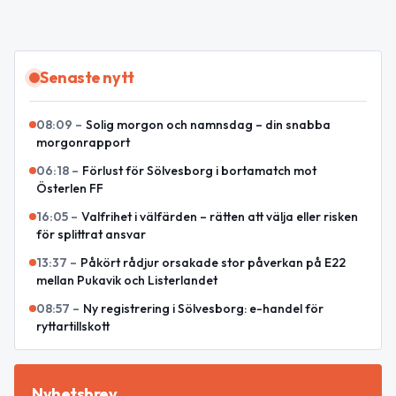
Senaste nytt
08:09
–
Solig morgon och namnsdag – din snabba
morgonrapport
06:18
–
Förlust för Sölvesborg i bortamatch mot
Österlen FF
16:05
–
Valfrihet i välfärden – rätten att välja eller risken
för splittrat ansvar
13:37
–
Påkört rådjur orsakade stor påverkan på E22
mellan Pukavik och Listerlandet
08:57
–
Ny registrering i Sölvesborg: e-handel för
ryttartillskott
Nyhetsbrev