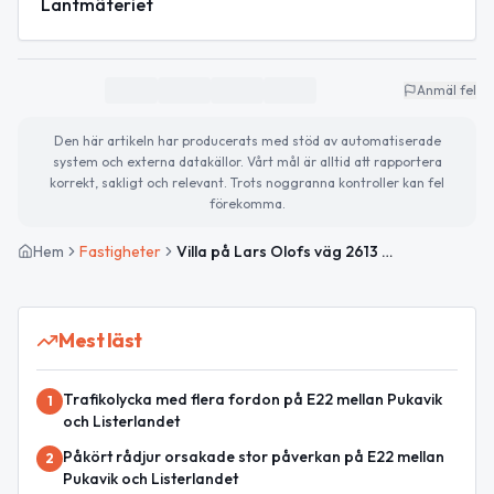
Lantmäteriet
Anmäl fel
Den här artikeln har producerats med stöd av automatiserade
system och externa datakällor. Vårt mål är alltid att rapportera
korrekt, sakligt och relevant. Trots noggranna kontroller kan fel
förekomma.
Hem
Fastigheter
Villa på Lars Olofs väg 2613 såld för 2 525 000kr
Mest läst
Trafikolycka med flera fordon på E22 mellan Pukavik
1
och Listerlandet
Påkört rådjur orsakade stor påverkan på E22 mellan
2
Pukavik och Listerlandet