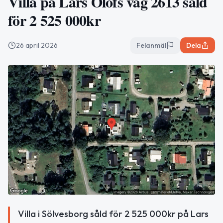
Villa på Lars Olofs väg 2613 såld
för 2 525 000kr
26 april 2026
Felanmäl
Dela
Villa i Sölvesborg såld för 2 525 000kr på Lars