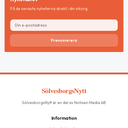
Få de senaste nyheterna direkt i din inkorg.
Prenumerera
SölvesborgsNytt
SölvesborgsNytt
är en del av Notisen Media AB
Information