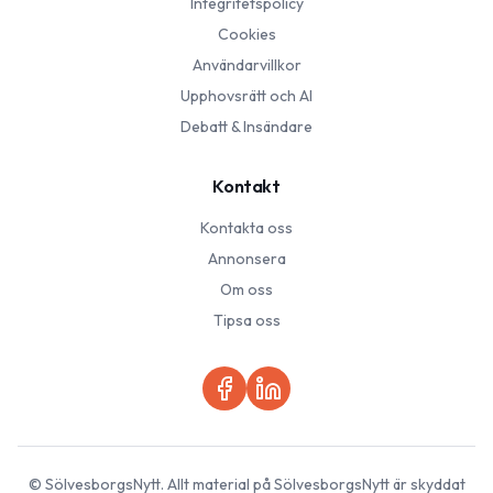
Integritetspolicy
Cookies
Användarvillkor
Upphovsrätt och AI
Debatt & Insändare
Kontakt
Kontakta oss
Annonsera
Om oss
Tipsa oss
©
SölvesborgsNytt
. Allt material på
SölvesborgsNytt
är skyddat