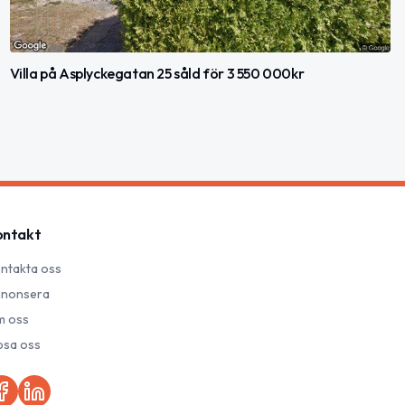
Villa på Asplyckegatan 25 såld för 3 550 000kr
ontakt
ntakta oss
nonsera
 oss
psa oss