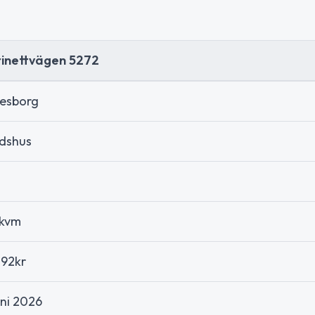
rinettvägen 5272
vesborg
idshus
 kvm
792kr
uni 2026