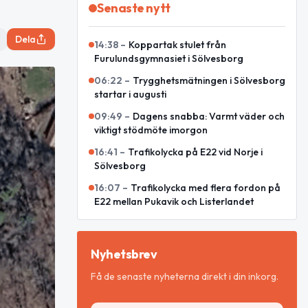
Senaste nytt
Dela
14:38
–
Koppartak stulet från
Furulundsgymnasiet i Sölvesborg
06:22
–
Trygghetsmätningen i Sölvesborg
startar i augusti
09:49
–
Dagens snabba: Varmt väder och
viktigt stödmöte imorgon
16:41
–
Trafikolycka på E22 vid Norje i
Sölvesborg
16:07
–
Trafikolycka med flera fordon på
E22 mellan Pukavik och Listerlandet
Nyhetsbrev
Få de senaste nyheterna direkt i din inkorg.