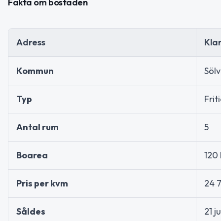
Fakta om bostaden
Adress
Kla
Kommun
Söl
Typ
Frit
Antal rum
5
Boarea
120
Pris per kvm
24 
Såldes
21 j