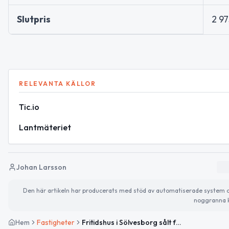
Slutpris
2 9
RELEVANTA KÄLLOR
Tic.io
Lantmäteriet
Johan Larsson
Den här artikeln har producerats med stöd av automatiserade system och 
noggranna k
Hem
Fastigheter
Fritidshus i Sölvesborg sålt för 2 975 000kr