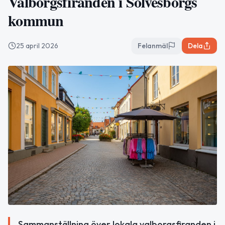
Valborgsfiranden i Sölvesborgs
kommun
25 april 2026
Felanmäl
Dela
Sammanställning över lokala valborgsfiranden i