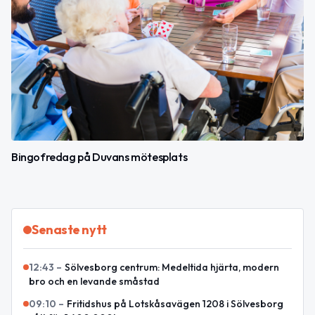
Bingofredag på Duvans mötesplats
Senaste nytt
12:43
–
Sölvesborg centrum: Medeltida hjärta, modern
bro och en levande småstad
09:10
–
Fritidshus på Lotskåsavägen 1208 i Sölvesborg