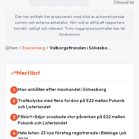
Anmäl fel
Den här artikeln har producerats med stöd av automatiserade
system och externa datakällor. Vårt mål är alltid att rapportera
korrekt, sakligt och relevant. Trots noggranna kontroller kan fel
förekomma.
Hem
Evenemang
Valborgsfiranden i Sölvesborgs kommun
Mest läst
Man anhållen efter misshandel i Sölvesborg
1
Trafikolycka med flera fordon på E22 mellan Pukavik
2
och Listerlandet
Påkört rådjur orsakade stor påverkan på E22 mellan
3
Pukavik och Listerlandet
Hela listan: 23 nya företag registrerade i Blekinge i juli
4
2026