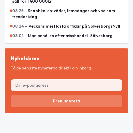
sålt för 1 400 000kr
08:25
–
Snabbkollen: väder, temadagar och vad som
trendar idag
08:24
–
Veckans mest lästa artiklar på SölvesborgsNytt
08:01
–
Man anhållen efter misshandel i Sölvesborg
Nyhetsbrev
Få de senaste nyheterna direkt i din inkorg.
Prenumerera