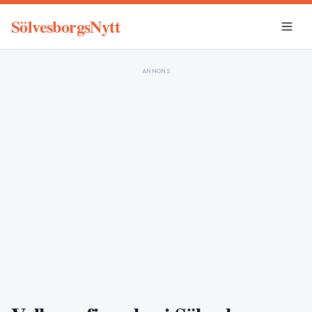
SölvesborgsNytt
ANNONS