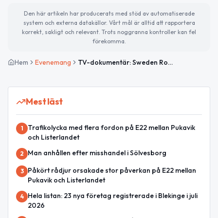
Den här artikeln har producerats med stöd av automatiserade
system och externa datakällor. Vårt mål är alltid att rapportera
korrekt, sakligt och relevant. Trots noggranna kontroller kan fel
förekomma.
Hem
Evenemang
TV-dokumentär: Sweden Rock och festivalgeneralen
Mest läst
Trafikolycka med flera fordon på E22 mellan Pukavik
1
och Listerlandet
Man anhållen efter misshandel i Sölvesborg
2
Påkört rådjur orsakade stor påverkan på E22 mellan
3
Pukavik och Listerlandet
Hela listan: 23 nya företag registrerade i Blekinge i juli
4
2026