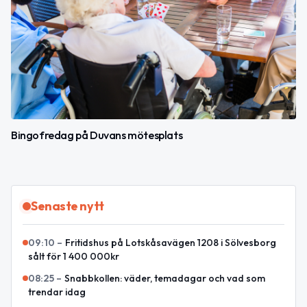
Bingofredag på Duvans mötesplats
Senaste nytt
09:10
–
Fritidshus på Lotskåsavägen 1208 i Sölvesborg
sålt för 1 400 000kr
08:25
–
Snabbkollen: väder, temadagar och vad som
trendar idag