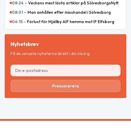
08:24
–
Veckans mest lästa artiklar på SölvesborgsNytt
08:01
–
Man anhållen efter misshandel i Sölvesborg
06:15
–
Förlust för Mjällby AIF hemma mot IF Elfsborg
Nyhetsbrev
Få de senaste nyheterna direkt i din inkorg.
Prenumerera