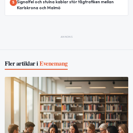
Signalfel och stulna kablar stör tågtrafiken mellan
5
Karlskrona och Malmö
ANNONS
Fler artiklar i
Evenemang