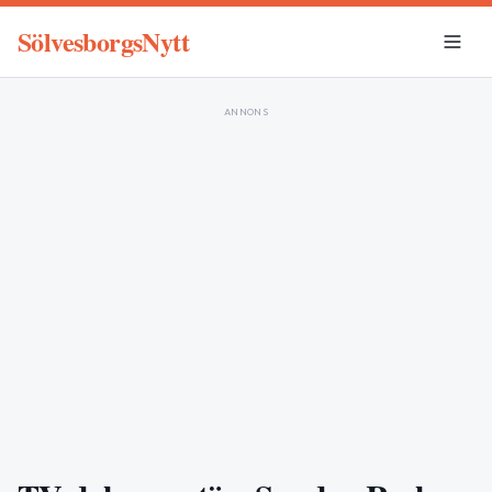
SölvesborgsNytt
ANNONS