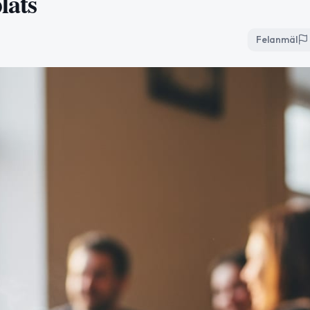
lats
Felanmäl