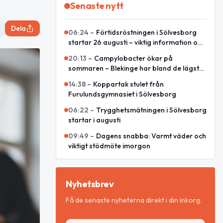
Senaste nytt
Dela
06:24
–
Förtidsröstningen i Sölvesborg
startar 26 augusti – viktig information om
röstkort och lokaler
20:13
–
Campylobacter ökar på
sommaren – Blekinge har bland de lägsta
talen
14:38
–
Koppartak stulet från
Furulundsgymnasiet i Sölvesborg
06:22
–
Trygghetsmätningen i Sölvesborg
startar i augusti
09:49
–
Dagens snabba: Varmt väder och
viktigt stödmöte imorgon
Nyhetsbrev
Få de senaste nyheterna direkt i din inkorg.