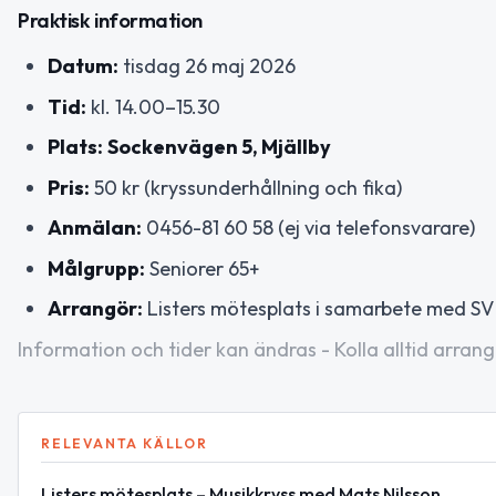
Praktisk information
Datum:
tisdag 26 maj 2026
Tid:
kl. 14.00–15.30
Plats:
Sockenvägen 5, Mjällby
Pris:
50 kr (kryssunderhållning och fika)
Anmälan:
0456-81 60 58 (ej via telefonsvarare)
Målgrupp:
Seniorer 65+
Arrangör:
Listers mötesplats i samarbete med SV
Information och tider kan ändras - Kolla alltid arrang
RELEVANTA KÄLLOR
Listers mötesplats – Musikkryss med Mats Nilsson