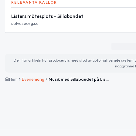
RELEVANTA KÄLLOR
Listers mötesplats – Sillabandet
solvesborg.se
Den här artikeln har producerats med stöd av automatiserade system och 
noggranna k
Hem
Evenemang
Musik med Sillabandet på Listers mötesplats