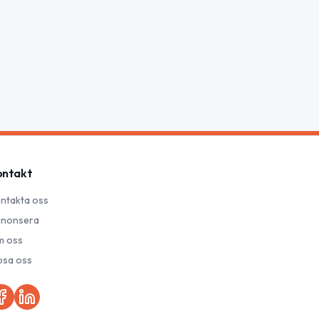
ontakt
ntakta oss
nonsera
 oss
psa oss