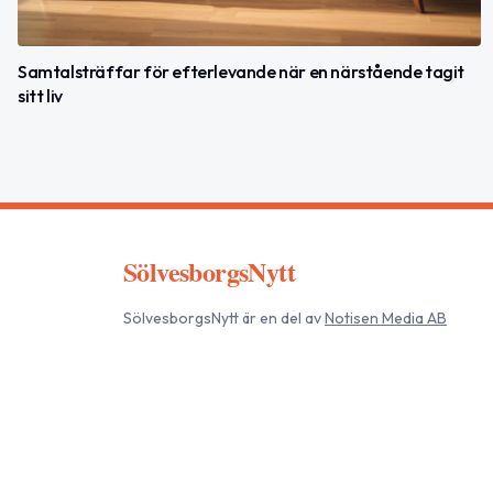
Samtalsträffar för efterlevande när en närstående tagit
sitt liv
SölvesborgsNytt
SölvesborgsNytt
är en del av
Notisen Media AB