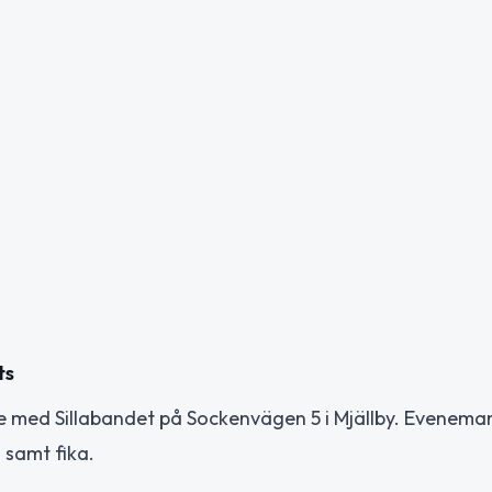
ts
nde med Sillabandet på Sockenvägen 5 i Mjällby. Evenem
g samt fika.