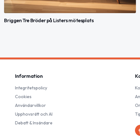
Briggen Tre Bröder på Listers mötesplats
Information
K
Integritetspolicy
Ko
Cookies
An
Användarvillkor
Om
Upphovsrätt och AI
Ti
Debatt & Insändare