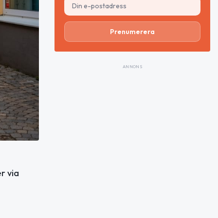
Prenumerera
ANNONS
r via