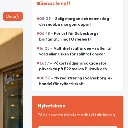
Senaste nytt
Dela
08:09
–
Solig morgon och namnsdag –
din snabba morgonrapport
06:18
–
Förlust för Sölvesborg i
bortamatch mot Österlen FF
16:05
–
Valfrihet i välfärden – rätten att
välja eller risken för splittrat ansvar
13:37
–
Påkört rådjur orsakade stor
påverkan på E22 mellan Pukavik och
Listerlandet
08:57
–
Ny registrering i Sölvesborg: e-
handel för ryttartillskott
Nyhetsbrev
Få de senaste nyheterna direkt i din inkorg.