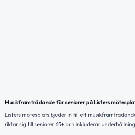
Musikframträdande för seniorer på Listers mötespla
Listers mötesplats bjuder in till ett musikframträda
riktar sig till seniorer 65+ och inkluderar underhållnin