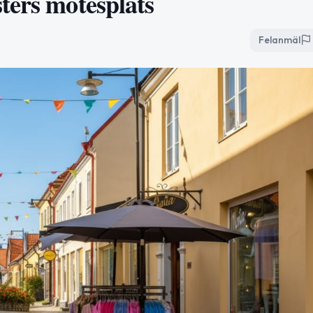
ters mötesplats
Felanmäl