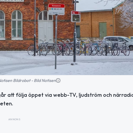
 Notisen Bildrobot - Bild Notisen
 att följa öppet via webb-TV, ljudström och närradi
heten.
ANNONS