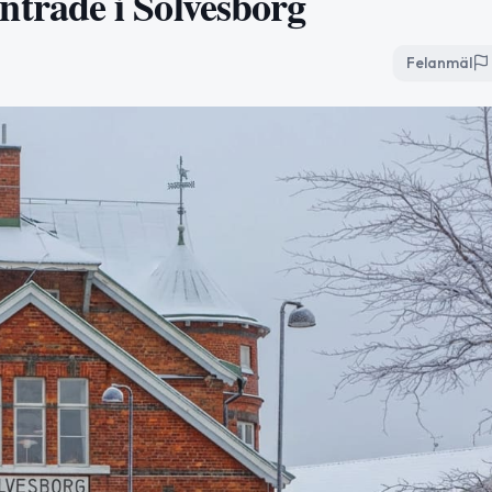
räde i Sölvesborg
Felanmäl