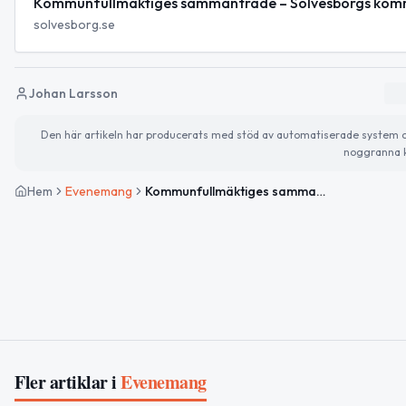
Kommunfullmäktiges sammanträde – Sölvesborgs ko
solvesborg.se
Johan Larsson
Den här artikeln har producerats med stöd av automatiserade system och 
noggranna k
Hem
Evenemang
Kommunfullmäktiges sammanträde i Sölvesborg
Fler artiklar i
Evenemang