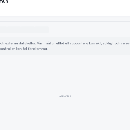
mmun
externa datakällor. Vårt mål är alltid att rapportera korrekt, sakligt och relev
ontroller kan fel förekomma.
ANNONS