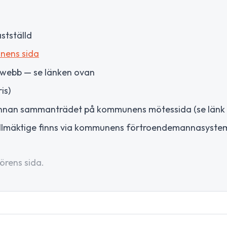
astställd
nens sida
 webb — se länken ovan
is)
innan sammanträdet på kommunens mötessida (se länk
lmäktige finns via kommunens förtroendemannasystem
örens sida.