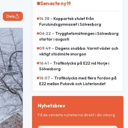
Senaste nytt
Dela
14:38
–
Koppartak stulet från
Furulundsgymnasiet i Sölvesborg
06:22
–
Trygghetsmätningen i Sölvesborg
startar i augusti
09:49
–
Dagens snabba: Varmt väder och
viktigt stödmöte imorgon
16:41
–
Trafikolycka på E22 vid Norje i
Sölvesborg
16:07
–
Trafikolycka med flera fordon på
E22 mellan Pukavik och Listerlandet
Nyhetsbrev
Få de senaste nyheterna direkt i din inkorg.