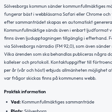
Sölvesborgs kommun sänder kommunfullmäktiges m
fungerar bäst i webbläsarna Safari eller Chrome och fi
efter sammanträdet skapas en automatiskt genererad 
Kommunfullmäktige sänds även i enbart ljudformat 
finns även ljudupptagningen tillgänglig i efterhand. F
via Sölvesborgs närradio (FM 92,0), som även sänder sa
Vilka ärenden som ska behandlas publiceras några 
kallelser och protokoll. Kontaktuppgifter till fört
per år (vår och höst) erbjuds allmänheten möjlighet a
var frågor skickas finns på kommunens webb.
Praktisk information
Vad:
Kommunfullmäktiges sammanträde
Plats:
Sölvesborg