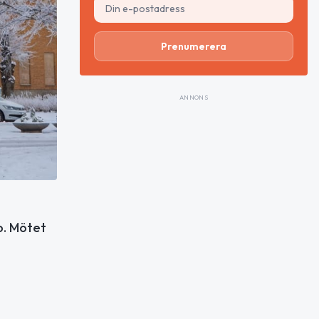
Prenumerera
ANNONS
o. Mötet