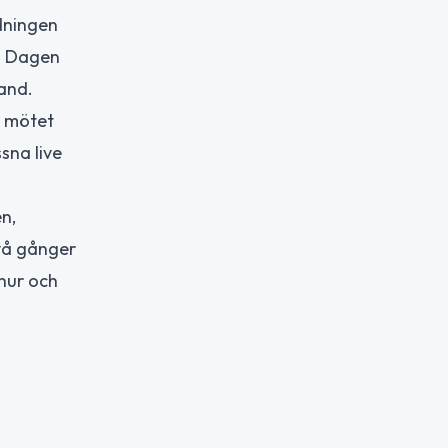
dningen
a. Dagen
and.
r mötet
sna live
n,
Två gånger
 hur och