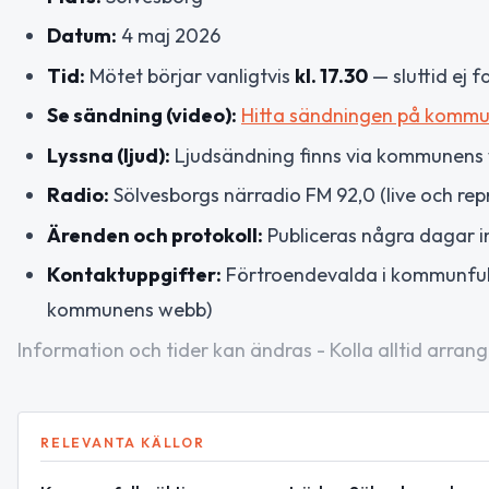
Datum:
4 maj 2026
Tid:
Mötet börjar vanligtvis
kl. 17.30
— sluttid ej f
Se sändning (video):
Hitta sändningen på kommu
Lyssna (ljud):
Ljudsändning finns via kommunens
Radio:
Sölvesborgs närradio FM 92,0 (live och repr
Ärenden och protokoll:
Publiceras några dagar 
Kontaktuppgifter:
Förtroendevalda i kommunful
kommunens webb)
Information och tider kan ändras - Kolla alltid arrang
RELEVANTA KÄLLOR