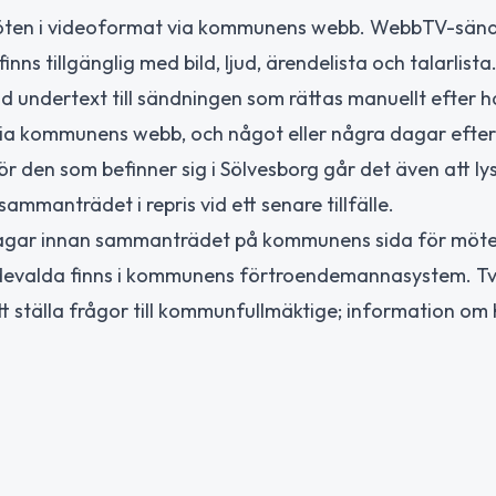
öten i videoformat via kommunens webb. WebbTV-sän
nns tillgänglig med bild, ljud, ärendelista och talarlist
undertext till sändningen som rättas manuellt efter h
via kommunens webb, och något eller några dagar efte
ör den som befinner sig i Sölvesborg går det även att lys
mmanträdet i repris vid ett senare tillfälle.
dagar innan sammanträdet på kommunens sida för möte
roendevalda finns i kommunens förtroendemannasystem. 
tt ställa frågor till kommunfullmäktige; information om