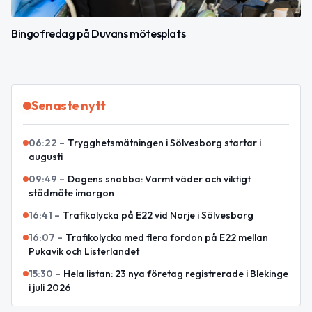
Bingofredag på Duvans mötesplats
Senaste nytt
06:22
–
Trygghetsmätningen i Sölvesborg startar i
augusti
09:49
–
Dagens snabba: Varmt väder och viktigt
stödmöte imorgon
16:41
–
Trafikolycka på E22 vid Norje i Sölvesborg
16:07
–
Trafikolycka med flera fordon på E22 mellan
Pukavik och Listerlandet
15:30
–
Hela listan: 23 nya företag registrerade i Blekinge
i juli 2026