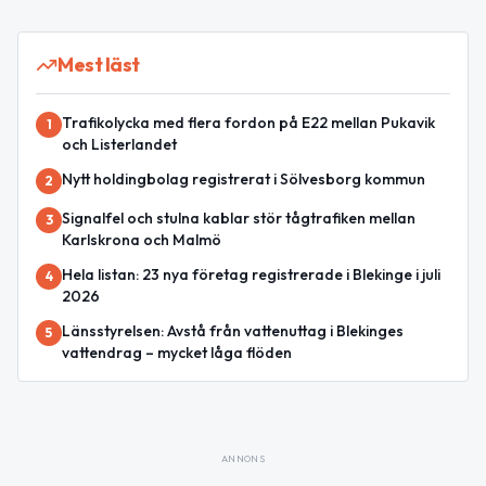
Mest läst
Trafikolycka med flera fordon på E22 mellan Pukavik
1
och Listerlandet
Nytt holdingbolag registrerat i Sölvesborg kommun
2
Signalfel och stulna kablar stör tågtrafiken mellan
3
Karlskrona och Malmö
Hela listan: 23 nya företag registrerade i Blekinge i juli
4
2026
Länsstyrelsen: Avstå från vattenuttag i Blekinges
5
vattendrag – mycket låga flöden
ANNONS