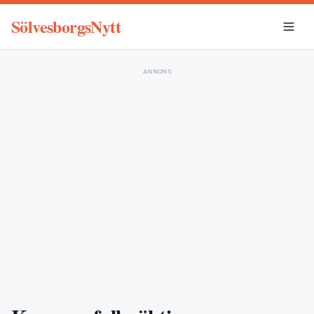
SölvesborgsNytt
ANNONS