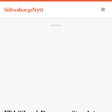
SölvesborgsNytt
ANNONS