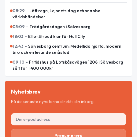
08:29
–
Lätt regn, Lejonets dag och snabba
världshändelser
05:09
–
Trädgårdsdagen i Sölvesborg
18:03
–
Elliot Stroud klar för Hull City
12:43
–
Sölvesborg centrum: Medeltida hjärta, modern
bro och en levande småstad
09:10
–
Fritidshus på Lotskåsavägen 1208 i Sölvesborg
sålt för 1 400 000kr
Nyhetsbrev
Få de senaste nyheterna direkt i din inkorg.
Prenumerera