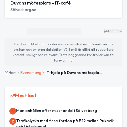
Duvans mötesplats – IT-café
Sölvesborg.se
Anmäl fel
Den här artikeln har producerats med stöd av automatiserade
system och externa datakällor. Vårt mål är alltid att rapportera
korrekt, sakligt och relevant. Trots noggranna kontroller kan fel
förekomma.
Hem
Evenemang
IT-hjälp på Duvans mötesplats
Mest läst
Man anhållen efter misshandel i Sölvesborg
1
Trafikolycka med flera fordon på E22 mellan Pukavik
2
och Listerlandet