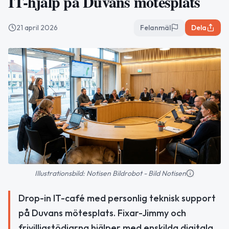
IT-hjälp på Duvans mötesplats
21 april 2026
Felanmäl
Dela
Illustrationsbild: Notisen Bildrobot - Bild Notisen
Drop-in IT-café med personlig teknisk support
på Duvans mötesplats. Fixar-Jimmy och
frivilligstödjarna hjälper med enskilda digitala