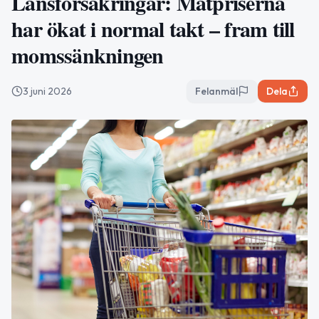
Länsförsäkringar: Matpriserna
har ökat i normal takt – fram till
momssänkningen
3 juni 2026
Felanmäl
Dela