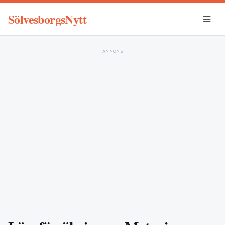
SölvesborgsNytt
ANNONS