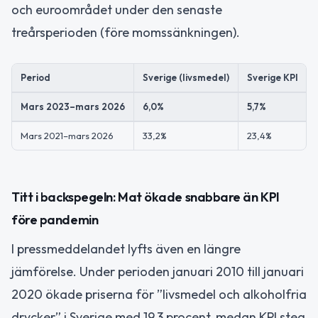
och euroområdet under den senaste
treårsperioden (före momssänkningen).
Period
Sverige (livsmedel)
Sverige KPI
Mars 2023–mars 2026
6,0%
5,7%
Mars 2021–mars 2026
33,2%
23,4%
Titt i backspegeln: Mat ökade snabbare än KPI
före pandemin
I pressmeddelandet lyfts även en längre
jämförelse. Under perioden januari 2010 till januari
2020 ökade priserna för ”livsmedel och alkoholfria
drycker” i Sverige med 19,3 procent, medan KPI steg