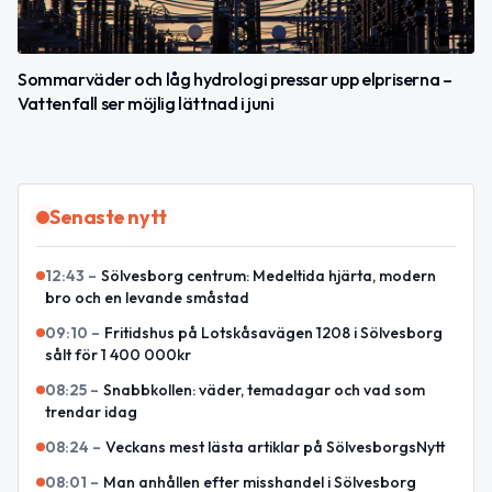
Sommarväder och låg hydrologi pressar upp elpriserna –
Vattenfall ser möjlig lättnad i juni
Senaste nytt
12:43
–
Sölvesborg centrum: Medeltida hjärta, modern
bro och en levande småstad
09:10
–
Fritidshus på Lotskåsavägen 1208 i Sölvesborg
sålt för 1 400 000kr
08:25
–
Snabbkollen: väder, temadagar och vad som
trendar idag
08:24
–
Veckans mest lästa artiklar på SölvesborgsNytt
08:01
–
Man anhållen efter misshandel i Sölvesborg