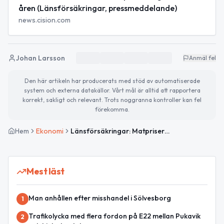
åren (Länsförsäkringar, pressmeddelande)
news.cision.com
Johan Larsson
Anmäl fel
Den här artikeln har producerats med stöd av automatiserade
system och externa datakällor. Vårt mål är alltid att rapportera
korrekt, sakligt och relevant. Trots noggranna kontroller kan fel
förekomma.
Hem
Ekonomi
Länsförsäkringar: Matpriserna har ökat i normal takt – fram till momssänkningen
Mest läst
Man anhållen efter misshandel i Sölvesborg
1
Trafikolycka med flera fordon på E22 mellan Pukavik
2