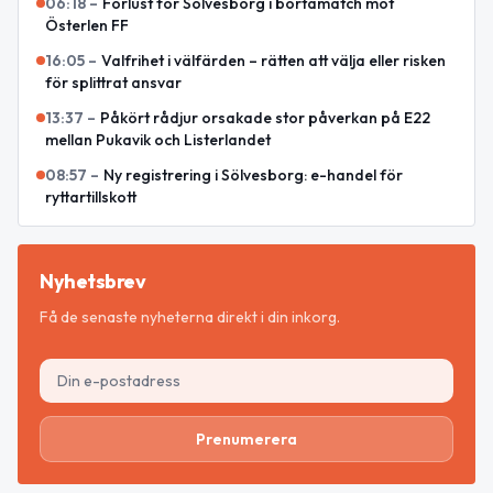
06:18
–
Förlust för Sölvesborg i bortamatch mot
Österlen FF
16:05
–
Valfrihet i välfärden – rätten att välja eller risken
för splittrat ansvar
13:37
–
Påkört rådjur orsakade stor påverkan på E22
mellan Pukavik och Listerlandet
08:57
–
Ny registrering i Sölvesborg: e-handel för
ryttartillskott
Nyhetsbrev
Få de senaste nyheterna direkt i din inkorg.
Prenumerera