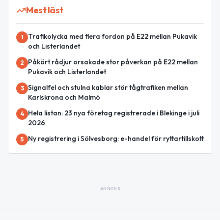
Mest läst
Trafikolycka med flera fordon på E22 mellan Pukavik
1
och Listerlandet
Påkört rådjur orsakade stor påverkan på E22 mellan
2
Pukavik och Listerlandet
Signalfel och stulna kablar stör tågtrafiken mellan
3
Karlskrona och Malmö
Hela listan: 23 nya företag registrerade i Blekinge i juli
4
2026
Ny registrering i Sölvesborg: e-handel för ryttartillskott
5
ANNONS