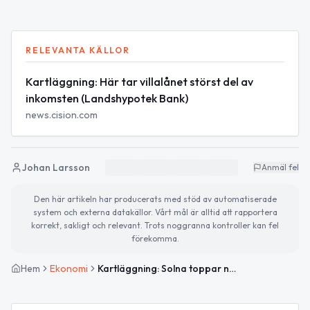
RELEVANTA KÄLLOR
Kartläggning: Här tar villalånet störst del av
inkomsten (Landshypotek Bank)
news.cision.com
Johan Larsson
Anmäl fel
Den här artikeln har producerats med stöd av automatiserade
system och externa datakällor. Vårt mål är alltid att rapportera
korrekt, sakligt och relevant. Trots noggranna kontroller kan fel
förekomma.
Hem
Ekonomi
Kartläggning: Solna toppar när villalånet tar störst del av inkomsten