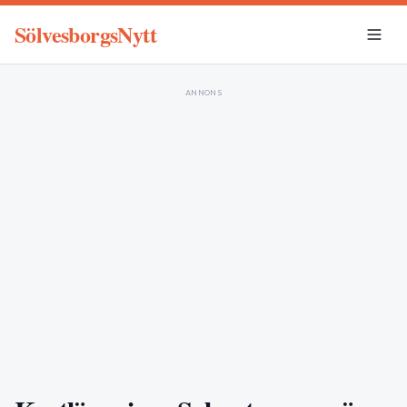
SölvesborgsNytt
ANNONS