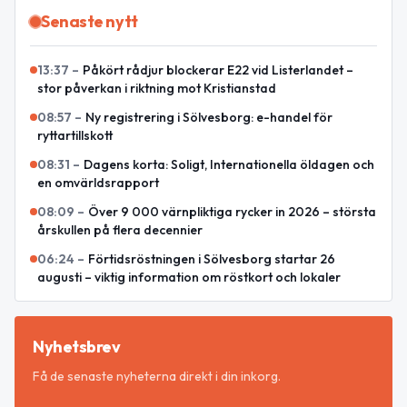
Senaste nytt
13:37
–
Påkört rådjur blockerar E22 vid Listerlandet –
stor påverkan i riktning mot Kristianstad
08:57
–
Ny registrering i Sölvesborg: e-handel för
ryttartillskott
08:31
–
Dagens korta: Soligt, Internationella öldagen och
en omvärldsrapport
08:09
–
Över 9 000 värnpliktiga rycker in 2026 – största
årskullen på flera decennier
06:24
–
Förtidsröstningen i Sölvesborg startar 26
augusti – viktig information om röstkort och lokaler
Nyhetsbrev
Få de senaste nyheterna direkt i din inkorg.