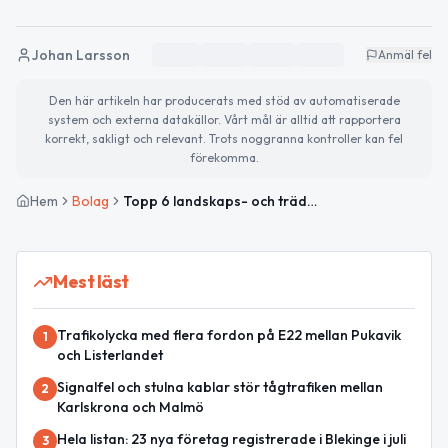
Johan Larsson
Anmäl fel
Den här artikeln har producerats med stöd av automatiserade
system och externa datakällor. Vårt mål är alltid att rapportera
korrekt, sakligt och relevant. Trots noggranna kontroller kan fel
förekomma.
Hem
Bolag
Topp 6 landskaps- och trädgårdsföretag i Sölvesborg
Mest läst
Trafikolycka med flera fordon på E22 mellan Pukavik
1
och Listerlandet
Signalfel och stulna kablar stör tågtrafiken mellan
2
Karlskrona och Malmö
Hela listan: 23 nya företag registrerade i Blekinge i juli
3