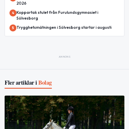
2026
Koppartak stulet från Furulundsgymnasiet i
4
Sölvesborg
Trygghetsmätningen i Sölvesborg startar i augusti
5
ANNONS
Fler artiklar i
Bolag