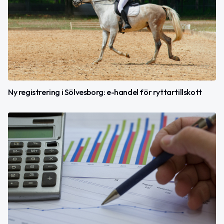
Ny registrering i Sölvesborg: e-handel för ryttartillskott