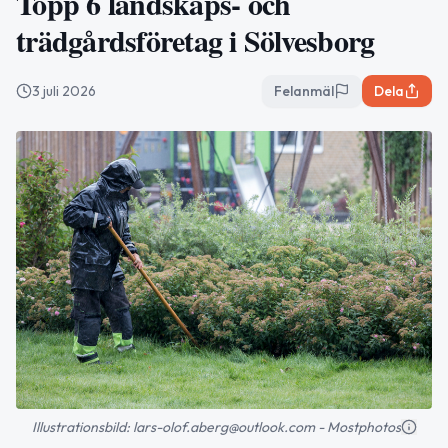
Topp 6 landskaps- och
trädgårdsföretag i Sölvesborg
3 juli 2026
Felanmäl
Dela
Illustrationsbild: lars-olof.aberg@outlook.com - Mostphotos