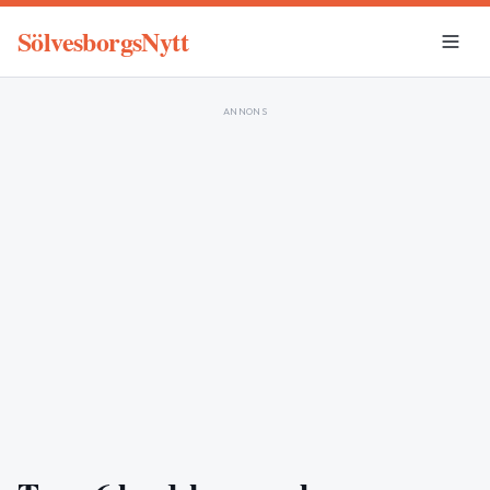
SölvesborgsNytt
ANNONS