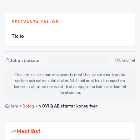
RELEVANTA KÄLLOR
Tic.io
Johan Larsson
Anmäl fel
Den här artikeln har producerats med stöd av automatiserade
system och externa datakällor. Vårt mål är alltid att rapportera
korrekt, sakligt och relevant. Trots noggranna kontroller kan fel
förekomma.
Hem
Bolag
NOVIQ AB startar konsultverksamhet i Sölvesborg
Mest läst