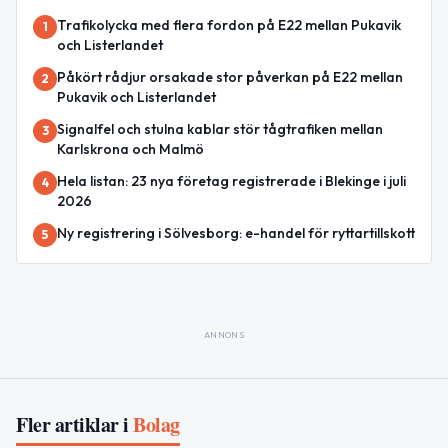
Trafikolycka med flera fordon på E22 mellan Pukavik
1
och Listerlandet
Påkört rådjur orsakade stor påverkan på E22 mellan
2
Pukavik och Listerlandet
Signalfel och stulna kablar stör tågtrafiken mellan
3
Karlskrona och Malmö
Hela listan: 23 nya företag registrerade i Blekinge i juli
4
2026
Ny registrering i Sölvesborg: e-handel för ryttartillskott
5
ANNONS
Fler artiklar i
Bolag