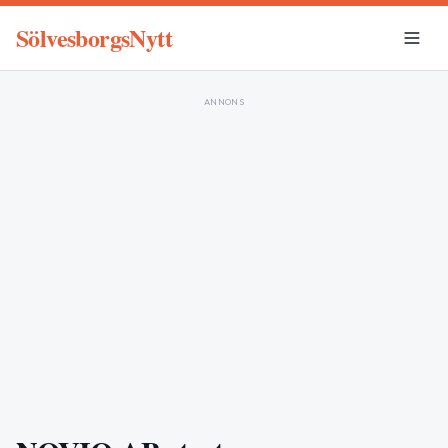
SölvesborgsNytt
ANNONS