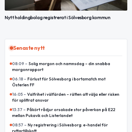
Nytt holdingbolag registrerat i Sölvesborg kommun
Senaste nytt
08:09
–
Solig morgon och namnsdag – din snabba
morgonrapport
06:18
–
Förlust för Sölvesborg i bortamatch mot
Österlen FF
16:05
–
Valfrihet i välfärden – rätten att välja eller risken
för splittrat ansvar
13:37
–
Påkört rådjur orsakade stor påverkan på E22
mellan Pukavik och Listerlandet
08:57
–
Ny registrering i Sölvesborg: e-handel för
ryttartillskott