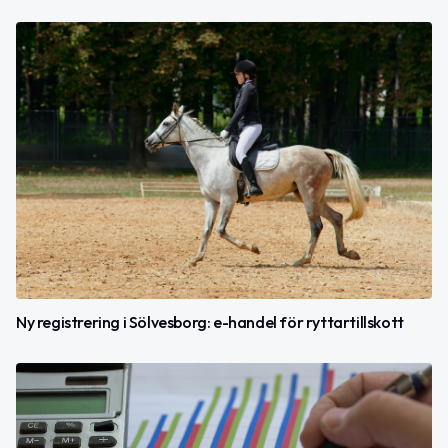
Ny registrering i Sölvesborg: e-handel för ryttartillskott