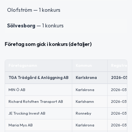
Olofström — 1 konkurs
Sölvesborg
— 1 konkurs
Företag som gick i konkurs (detaljer)
Företagsnamn
Kommun
Registrer
TGA Trädgård & Anläggning AB
Karlskrona
2026-03-
MIN Ö AB
Karlskrona
2026-03-2
Richard Rotsthen Transport AB
Karlshamn
2026-03-2
JE Trucking Invest AB
Ronneby
2026-03-0
Maria Mys AB
Karlskrona
2026-03-0