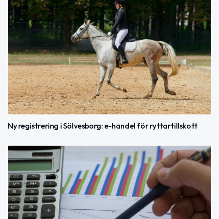
Ny registrering i Sölvesborg: e-handel för ryttartillskott