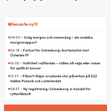
Senaste nytt
08:09
–
Solig morgon och namnsdag – din snabba
morgonrapport
06:18
–
Förlust för Sölvesborg i bortamatch mot
Österlen FF
16:05
–
Valfrihet i välfärden – rätten att välja eller risken
för splittrat ansvar
13:37
–
Påkört rådjur orsakade stor påverkan på E22
mellan Pukavik och Listerlandet
08:57
–
Ny registrering i Sölvesborg: e-handel för
ryttartillskott