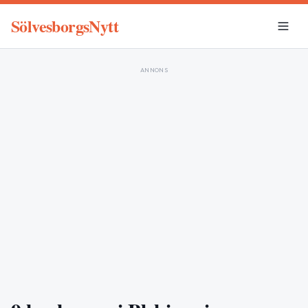
SölvesborgsNytt
ANNONS