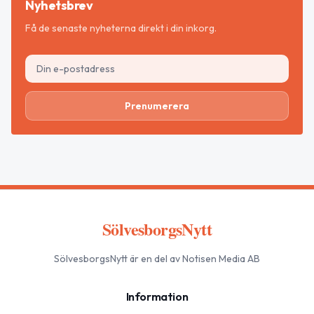
Nyhetsbrev
Få de senaste nyheterna direkt i din inkorg.
Prenumerera
SölvesborgsNytt
SölvesborgsNytt
är en del av Notisen Media AB
Information