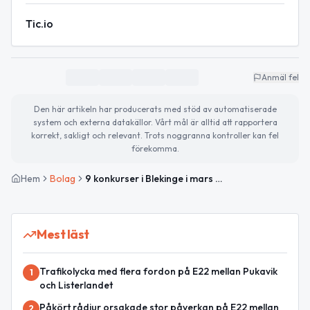
Tic.io
Anmäl fel
Den här artikeln har producerats med stöd av automatiserade
system och externa datakällor. Vårt mål är alltid att rapportera
korrekt, sakligt och relevant. Trots noggranna kontroller kan fel
förekomma.
Hem
Bolag
9 konkurser i Blekinge i mars 2026 — kommunfördelning och företagslista
Mest läst
Trafikolycka med flera fordon på E22 mellan Pukavik
1
och Listerlandet
Påkört rådjur orsakade stor påverkan på E22 mellan
2